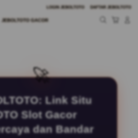
LOGIN JEBOLTOTO
DAFTAR JEBOLTOTO
Cari
Troli
Login/Sign-Up
JEBOLTOTO GACOR
Cari
LTOTO: Link Situ
OTO Slot Gacor
ercaya dan Bandar