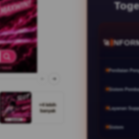
Toge
INFOR
Penilaian Pe
Sebelumnya
Berikutnya
Sistem Pemb
+4 lebih
Layanan Supp
banyak
Sistem