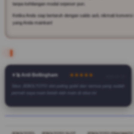
tanpa kehilangan modal sepeser pun.
Ketika Anda siap bertaruh dengan saldo asli, nikmati konvers
yang Anda mainkan!
ULASAN TERBARU KOMUNITAS 
Ardi Bellingham
★★★★★
2026-07-18
Situs JEBOLTOTO slot paling gokil dari semua yang sudah
pernah saya main betah dah main di situs ini
JEBOLTOTO
JEBOLTOTO SLOT
JEBOLTOTO PRAGMATI