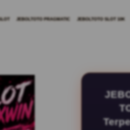
SLOT
JEBOLTOTO PRAGMATIC
JEBOLTOTO SLOT 10K
JEBO
T
Terp