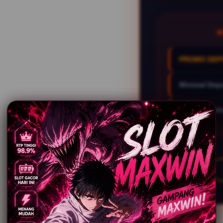
PROMO DEPO
Minimal Depo
Minimal Wit