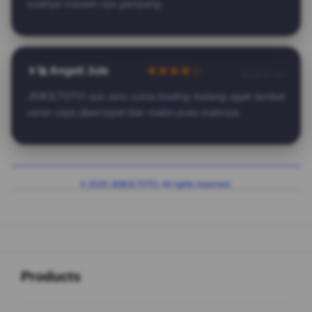
soalnya maxwin nya gampang
Angeli Jule
★★★★☆
2026-07-14
JEBOLTOTO nya seru cuma loading kadang agak lambat
saran saya dipercepat biar makin puas mainnya
© 2026 JEBOLTOTO. All rights reserved.
Buka
Footer Navigation
Products