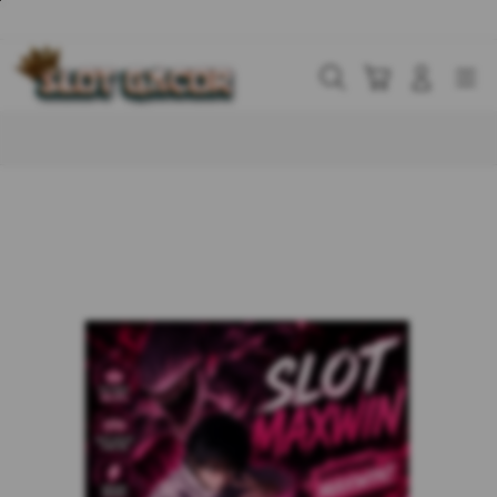
Skip
to
content
Cari
Troli
Login
Navigation
Buka Info Lebih Lanjut