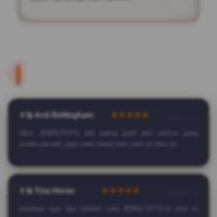
ULASAN TERBARU KOMUNITAS
JEBOLTOTO
Ardi Bellingham
★★★★★
2026-07-18
Situs JEBOLTOTO slot paling gokil dari semua yang
sudah pernah saya main betah dah main di situs ini
Tina Horse
★★★★★
2026-07-12
Awalnya ragu tapi setelah coba JEBOLTOTO di situs ini