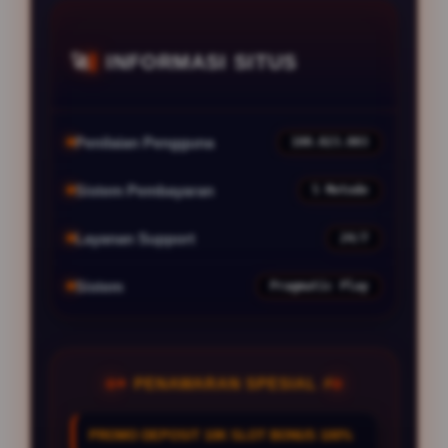
INFORMASI SITUS
Penilaian Pengguna
100.023.003
Sistem Pembayaran
5 Metode
Layanan Support
24/7
Sistem
Pragmatic Play
PENAWARAN SPESIAL
PROMO DEPOSIT 10K SLOT BONUS 100%