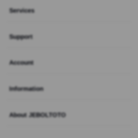
Buka
Services
Buka
Support
Buka
Account
Buka
Information
Buka
About JEBOLTOTO