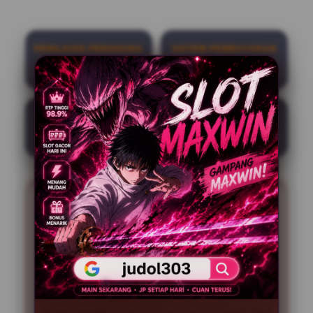
PENILAIAN PENGGUNA
SISTEM PEMBAYARAN
120.123.003
5 Metode
LAYANAN SUPPORT
SISTEM
24/7
Pragmatic Play
JEBOLTOTO
adalah bandar togel Asia terpopuler
dan link situs TOTO slot gacor terpercaya. Kami
menyediakan pasaran togel resmi terlengkap,
game slot online gampang menang, serta
transaksi aman dengan layanan online 24 jam
nonstop setiap hari!