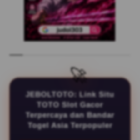
JEBOLTOTO: Link Situ
TOTO Slot Gacor
Terpercaya dan Bandar
Togel Asia Terpopuler