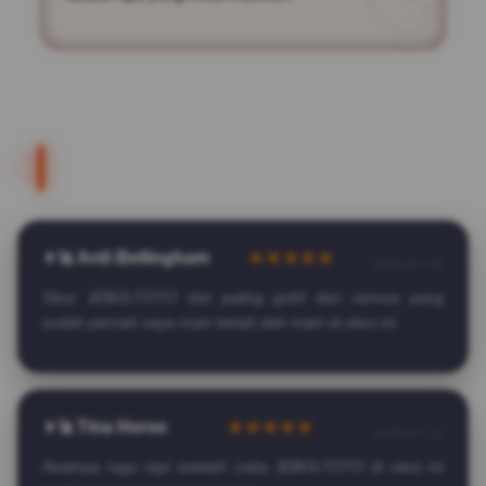
ULASAN TERBARU KOMUNITAS
JEBOLTOTO
Ardi Bellingham
★★★★★
2026-07-18
Situs JEBOLTOTO slot paling gokil dari semua yang
sudah pernah saya main betah dah main di situs ini
Tina Horse
★★★★★
2026-07-12
Awalnya ragu tapi setelah coba JEBOLTOTO di situs ini