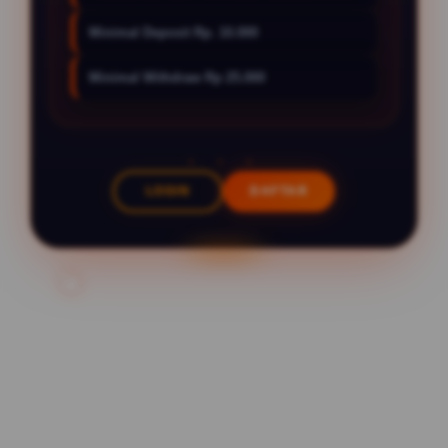
Minimal Deposit Rp. 10.000
Minimal Withdraw Rp 25.000
LOGIN
DAFTAR
Layer Popup Close
JEBOLTOTO: Link Situ
TOTO Slot Gacor Terpercaya
dan Bandar Togel Asia
Terpopuler