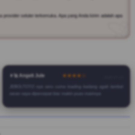
sa provider seluler terkemuka. Apa yang Anda kirim adalah apa
Angeli Jule
★★★★☆
2026-07-14
JEBOLTOTO nya seru cuma loading kadang agak lambat
saran saya dipercepat biar makin puas mainnya