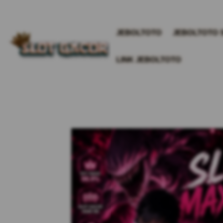
Skip
to
content
JEBOLTOTO
JEBOLTOTO 
LINK JEBOLTOTO
Buka Info Lebih Lanjut