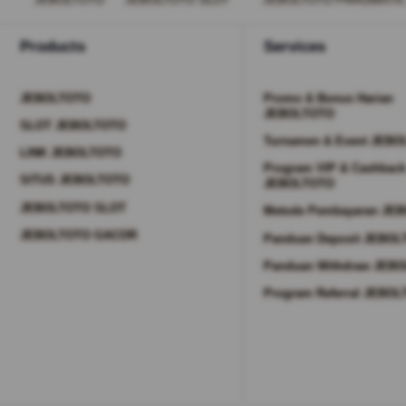
Footer Navigation
Products
Services
JEBOLTOTO
Promo & Bonus Harian
JEBOLTOTO
SLOT JEBOLTOTO
Turnamen & Event JEB
LINK JEBOLTOTO
Program VIP & Cashbac
SITUS JEBOLTOTO
JEBOLTOTO
JEBOLTOTO SLOT
Metode Pembayaran JE
JEBOLTOTO GACOR
Panduan Deposit JEBO
Panduan Withdraw JEB
Program Referral JEBO