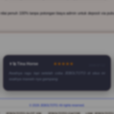
i nilai penuh 100% tanpa potongan biaya admin untuk deposit via pul
JEBOLTOTO
Tina Horse
★★★★★
2026-07-12
Awalnya ragu tapi setelah coba JEBOLTOTO di situs ini
soalnya maxwin nya gampang
© 2026 JEBOLTOTO. All rights reserved.
C
JEBOLTOTO SLOT 10K
JEBOLTOTO GACOR
LINK JEBOLTOTO