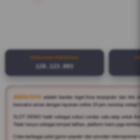
Layer Popup Close
JEBOLTOTO: Link Situ T
PENILAIAN PENGGUNA
S
120.123.003
JEBOLTOTO
adalah bandar togel Asia terpopuler dan link
transaksi aman dengan layanan online 24 jam nonstop setiap h
SLOT DEMO hadir sebagai solusi cerdas satu atap untuk Anda!
Tidak hanya sebagai tempat latihan, platform kami juga teri
Coba berbagai judul game populer dari provider internasional 