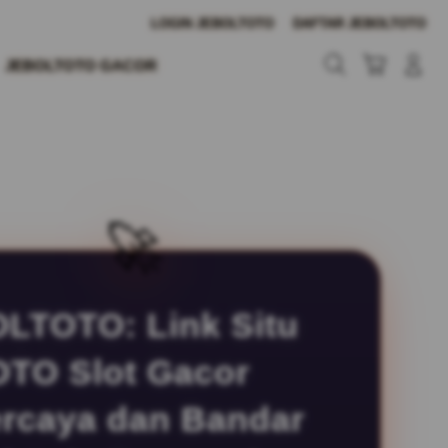
LOGIN JEBOLTOTO
DAFTAR JEBOLTOTO
Cari
Troli
Login/Sign-Up
JEBOLTOTO GACOR
Cari
LTOTO: Link Situ
OTO Slot Gacor
ercaya dan Bandar