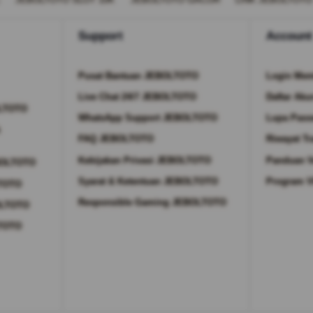
Support
Account
Pusat Bantuan JEBOLTOTO
Login Me
Live Chat 24/7 JEBOLTOTO
Daftar Ak
OLTOTO
WhatsApp Support JEBOLTOTO
Lupa Pas
k
FAQ JEBOLTOTO
Riwayat T
Kebijakan Privasi JEBOLTOTO
Panduan V
BOLTOTO
Syarat & Ketentuan JEBOLTOTO
Program 
LTOTO
Responsible Gaming JEBOLTOTO
OLTOTO
LTOTO