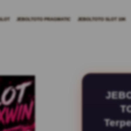
SLOT
JEBOLTOTO PRAGMATIC
JEBOLTOTO SLOT 10K
JEBO
T
Terp