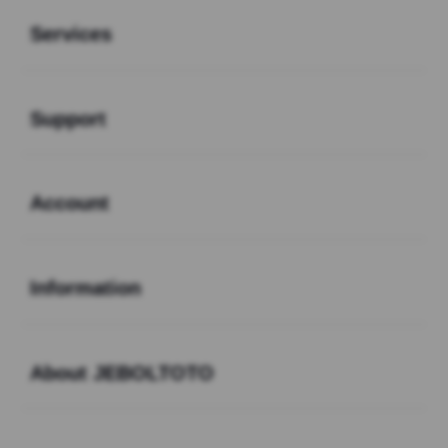
Buka
Services
Buka
Support
Buka
Account
Buka
Information
Buka
About JEBOLTOTO