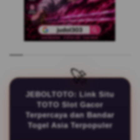
JEBOLTOTO: Link Situ
TOTO Slot Gacor
Terpercaya dan Bandar
Togel Asia Terpopuler