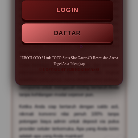
SLOT DEMO hadir sebagai solusi cerdas satu
atap untuk Anda! Kami menyediakan akses gratis
LOGIN
ke ribuan simulator mesin slot online terlengkap
untuk menguji pola, ritme, dan strategi Anda.
Tidak hanya sebagai tempat latihan, platform
DAFTAR
kami juga terintegrasi dengan gerbang taruhan
resmi yang menawarkan kemudahan transaksi
luar biasa.
JEBOTLOTO ! Link TOTO Situs Slot Gacor 4D Resmi dan Arena
Togel Asia Telengkap
Coba berbagai judul game populer dari provider
© COPYRIGHT 2026 HOKIEMAS88
internasional dengan fitur, grafik, dan tingkat
volatilitas yang persis sama dengan versi aslinya.
Sempurna untuk mengasah insting bertaruh Anda
tanpa kehilangan modal sepeser pun.
Ketika Anda siap bertaruh dengan saldo asli,
nikmati konversi nilai penuh 100% tanpa
potongan biaya admin untuk deposit via pulsa
provider seluler terkemuka. Apa yang Anda kirim
adalah apa yang Anda mainkan!