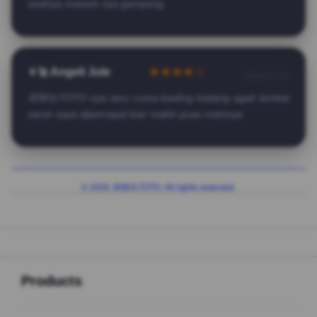
soalnya maxwin nya gampang
Angeli Jule
★★★★☆
2026-07-14
JEBOLTOTO nya seru cuma loading kadang agak lambat
saran saya dipercepat biar makin puas mainnya
© 2026 JEBOLTOTO. All rights reserved.
Buka
Footer Navigation
Products