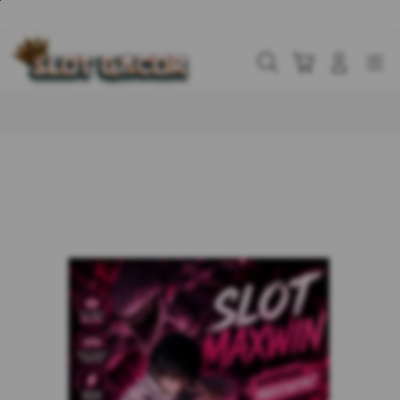
Skip
to
content
Cari
Troli
Login
Navigation
Buka Info Lebih Lanjut