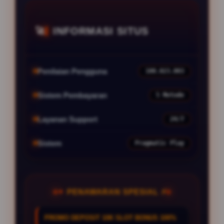
INFORMASI SITUS
Penilaian Pengguna
100.023.003
Sistem Pembayaran
5 Metode
Layanan Support
24/7
Sistem
Pragmatic Play
PENAWARAN SPESIAL
PROMO DEPOSIT 10K SLOT BONUS 100%