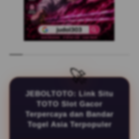
JEBOLTOTO: Link Situ
TOTO Slot Gacor
Terpercaya dan Bandar
Togel Asia Terpopuler