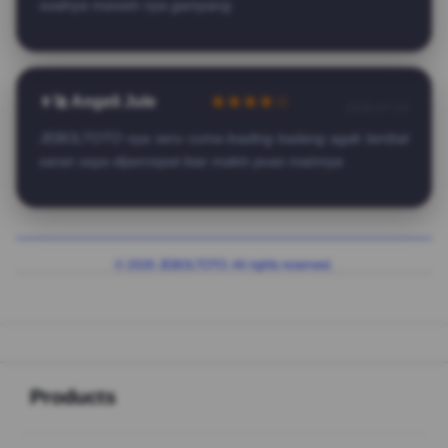
soalnya maxwin nya gampang
Angeli Jule
★★★★☆
2026-07-14
JEBOLTOTO nya seru cuma loading kadang agak lambat
saran saya dipercepat biar makin puas mainnya
© 2026 JEBOLTOTO. All rights reserved.
Buka
Footer Navigation
Products