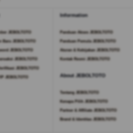
Information
mber JEBOLTOTO
Panduan Akses JEBOLTOTO
un Baru JEBOLTOTO
Panduan Pemula JEBOLTOTO
sword JEBOLTOTO
Aturan & Kebijakan JEBOLTOTO
ransaksi JEBOLTOTO
Kontak Resmi JEBOLTOTO
erifikasi JEBOLTOTO
About JEBOLTOTO
VIP JEBOLTOTO
Tentang JEBOLTOTO
Kenapa Pilih JEBOLTOTO
Partner & Affiliate JEBOLTOTO
Brand & Identitas JEBOLTOTO