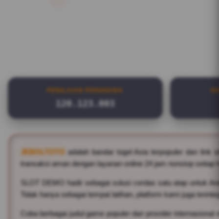
Layer Popup Close
JEBOLTOTO: Link Situ T
PENILAIAN PENGGUNA
S
120.123.003
JEBOLTOTO
adalah bandar togel Asia terpopuler dan link
transaksi aman dengan layanan online 24 jam nonstop setiap h
SLOT DEMO hadir sebagai solusi cerdas satu atap untuk Anda!
Tidak hanya sebagai tempat latihan, platform kami juga teri
Coba berbagai judul game populer dari provider internasional 