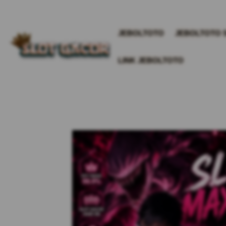
Skip
to
content
JEBOLTOTO
JEBOLTOTO 
LINK JEBOLTOTO
Buka Info Lebih Lanjut