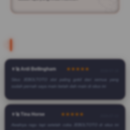
ULASAN TERBARU KOMUNITAS
JEBOLTOTO
Ardi Bellingham
★★★★★
2026-07-18
Situs JEBOLTOTO slot paling gokil dari semua yang
sudah pernah saya main betah dah main di situs ini
Tina Horse
★★★★★
2026-07-12
Awalnya ragu tapi setelah coba JEBOLTOTO di situs ini