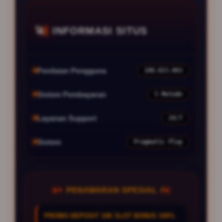
INFORMASI SITUS
Penilaian Pengguna
100.023.003
Sistem Pembayaran
5 Metode
Layanan Support
24/7
Sistem
Pragmatic Play
PENAWARAN SPESIAL
PROMO DEPOSIT 10K SLOT BONUS 100%