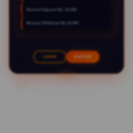
Minimal Deposit Rp. 10.000
Minimal Withdraw Rp 25.000
LOGIN
DAFTAR
Layer Popup Close
JEBOLTOTO: Link Situ
TOTO Slot Gacor Terpercaya
dan Bandar Togel Asia
Terpopuler