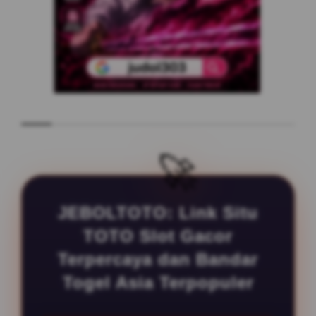
JEBOLTOTO: Link Situ
TOTO Slot Gacor
Terpercaya dan Bandar
Togel Asia Terpopuler