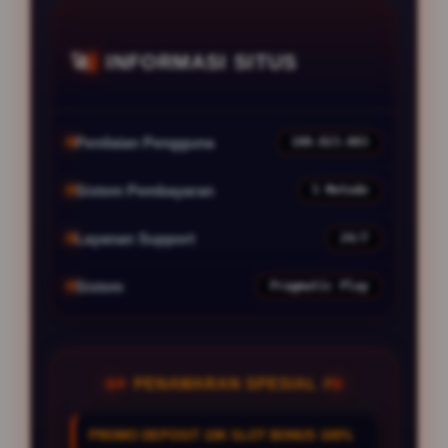
INFORMASI SITUS
Penilaian Pengguna
100.023.003
Sistem Pembayaran
5 Metode
Layanan Support
24/7
Sistem
Pragmatic Play
PENAWARAN SPESIAL
PROMO DEPOSIT 10K SLOT BONUS 100%