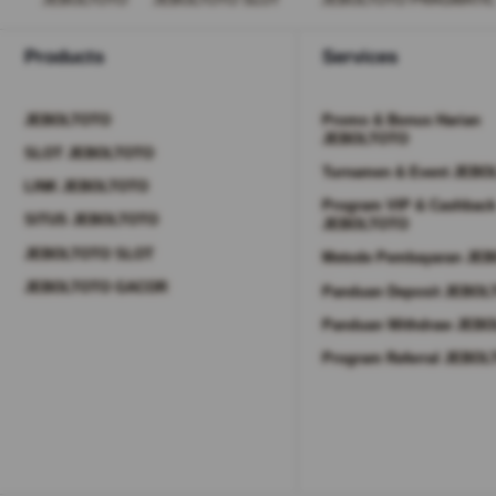
Footer Navigation
Products
Services
JEBOLTOTO
Promo & Bonus Harian
JEBOLTOTO
SLOT JEBOLTOTO
Turnamen & Event JEB
LINK JEBOLTOTO
Program VIP & Cashbac
SITUS JEBOLTOTO
JEBOLTOTO
JEBOLTOTO SLOT
Metode Pembayaran JE
JEBOLTOTO GACOR
Panduan Deposit JEBO
Panduan Withdraw JEB
Program Referral JEBO