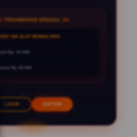
PENAWARAN SPESIAL
SIT 10K SLOT BONUS 100%
sit Rp. 10.000
hdraw Rp 25.000
LOGIN
DAFTAR