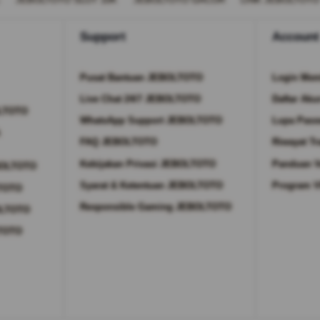
Support
Account
Pusat Bantuan JEBOLTOTO
Login Me
Live Chat 24/7 JEBOLTOTO
Daftar Ak
OLTOTO
WhatsApp Support JEBOLTOTO
Lupa Pas
k
FAQ JEBOLTOTO
Riwayat T
Kebijakan Privasi JEBOLTOTO
Panduan V
BOLTOTO
Syarat & Ketentuan JEBOLTOTO
Program 
LTOTO
Responsible Gaming JEBOLTOTO
OLTOTO
LTOTO