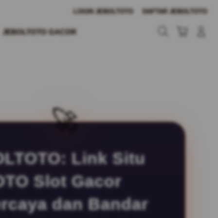
LOGIN JEBOLTOTO
DAFTAR JEBOLTOTO
Cari
Troli
Login/Sign-Up
JEBOLTOTO GACOR
Cari
LTOTO: Link Situ
OTO Slot Gacor
ercaya dan Bandar