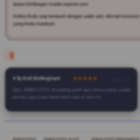
tanpa kehilangan modal sepeser pun.
Ketika Anda siap bertaruh dengan saldo asli, nikmati konvers
yang Anda mainkan!
ULASAN TERBARU KOMUNITAS 
Ardi Bellingham
★★★★★
2026-07-18
Situs JEBOLTOTO slot paling gokil dari semua yang sudah
pernah saya main betah dah main di situs ini
JEBOLTOTO
JEBOLTOTO SLOT
JEBOLTOTO PRAGMATI