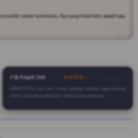
sa provider seluler terkemuka. Apa yang Anda kirim adalah apa
Angeli Jule
★★★★☆
2026-07-14
JEBOLTOTO nya seru cuma loading kadang agak lambat
saran saya dipercepat biar makin puas mainnya