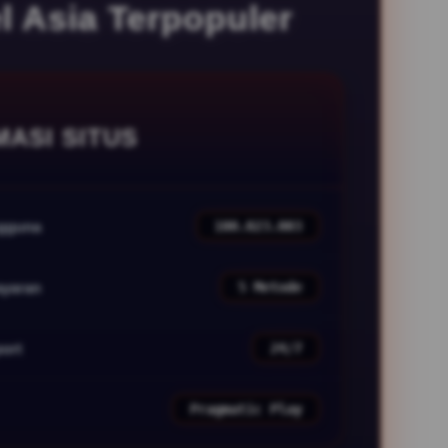
l Asia Terpopuler
MASI SITUS
ngguna
100.023.003
ayaran
5 Metode
ort
24/7
Pragmatic Play