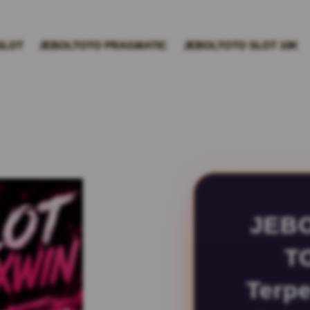
SLOT
JEBOLTOTO PRAGMATIC
JEBOLTOTO SLOT 10K
JEBO
T
Terp