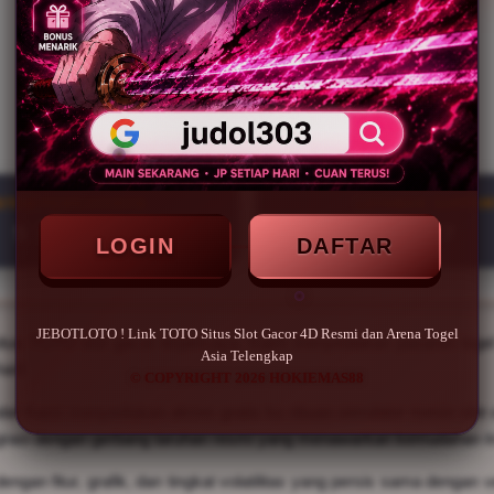
OTO Slot Gacor Terpercay
Terpopuler
ISTEM PEMBAYARAN
LAYANAN SUPPOR
5 Metode
24/7
LOGIN
DAFTAR
JEBOTLOTO ! Link TOTO Situs Slot Gacor 4D Resmi dan Arena Togel
 situs TOTO slot gacor terpercaya. Kami menyediakan pasaran toge
Asia Telengkap
ari!
© COPYRIGHT 2026 HOKIEMAS88
 Kami menyediakan akses gratis ke ribuan simulator mesin slot onl
ntegrasi dengan gerbang taruhan resmi yang menawarkan kemudahan tr
dengan fitur, grafik, dan tingkat volatilitas yang persis sama denga