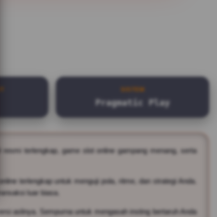
a dan Bandar Togel Asia
T
SISTEM
Pragmatic Play
l resmi terlengkap, game slot online gampang menang, serta
ine terlengkap untuk menguji pola, ritme, dan strategi Anda.
ansaksi luar biasa.
n versi aslinya. Sempurna untuk mengasah insting bertaruh Anda