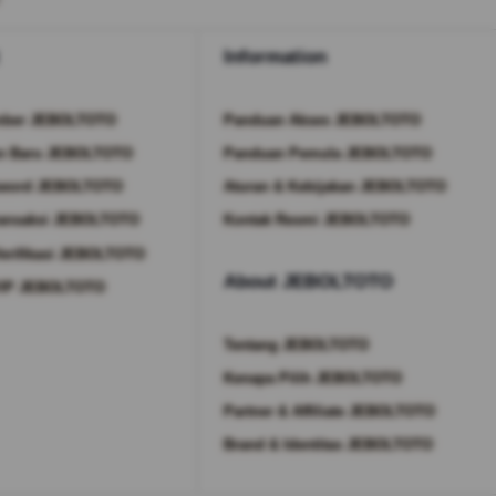
Information
mber JEBOLTOTO
Panduan Akses JEBOLTOTO
un Baru JEBOLTOTO
Panduan Pemula JEBOLTOTO
sword JEBOLTOTO
Aturan & Kebijakan JEBOLTOTO
ransaksi JEBOLTOTO
Kontak Resmi JEBOLTOTO
erifikasi JEBOLTOTO
About JEBOLTOTO
VIP JEBOLTOTO
Tentang JEBOLTOTO
Kenapa Pilih JEBOLTOTO
Partner & Affiliate JEBOLTOTO
Brand & Identitas JEBOLTOTO