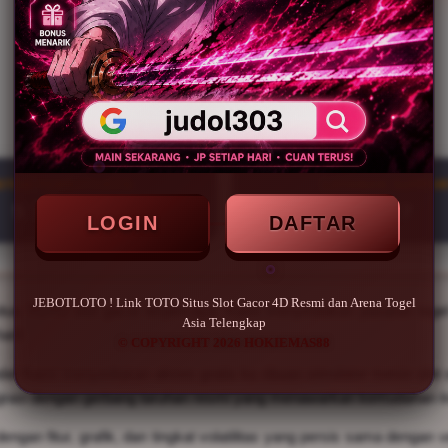
OTO Slot Gacor Terpercay
Terpopuler
ISTEM PEMBAYARAN
LAYANAN SUPPOR
5 Metode
24/7
LOGIN
DAFTAR
JEBOTLOTO ! Link TOTO Situs Slot Gacor 4D Resmi dan Arena Togel
 situs TOTO slot gacor terpercaya. Kami menyediakan pasaran toge
Asia Telengkap
ari!
© COPYRIGHT 2026 HOKIEMAS88
 Kami menyediakan akses gratis ke ribuan simulator mesin slot onl
ntegrasi dengan gerbang taruhan resmi yang menawarkan kemudahan tr
dengan fitur, grafik, dan tingkat volatilitas yang persis sama denga