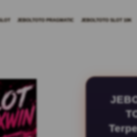
SLOT
JEBOLTOTO PRAGMATIC
JEBOLTOTO SLOT 10K
JEBO
T
Terp