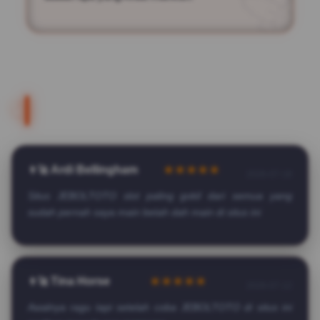
ULASAN TERBARU KOMUNITAS
JEBOLTOTO
Ardi Bellingham
★★★★★
2026-07-18
Situs JEBOLTOTO slot paling gokil dari semua yang
sudah pernah saya main betah dah main di situs ini
Tina Horse
★★★★★
2026-07-12
Awalnya ragu tapi setelah coba JEBOLTOTO di situs ini