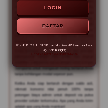
SLOT DEMO hadir sebagai solusi cerdas satu
atap untuk Anda! Kami menyediakan akses gratis
LOGIN
ke ribuan simulator mesin slot online terlengkap
untuk menguji pola, ritme, dan strategi Anda.
Tidak hanya sebagai tempat latihan, platform
DAFTAR
kami juga terintegrasi dengan gerbang taruhan
resmi yang menawarkan kemudahan transaksi
luar biasa.
JEBOTLOTO ! Link TOTO Situs Slot Gacor 4D Resmi dan Arena
Togel Asia Telengkap
Coba berbagai judul game populer dari provider
© COPYRIGHT 2026 HOKIEMAS88
internasional dengan fitur, grafik, dan tingkat
volatilitas yang persis sama dengan versi aslinya.
Sempurna untuk mengasah insting bertaruh Anda
tanpa kehilangan modal sepeser pun.
Ketika Anda siap bertaruh dengan saldo asli,
nikmati konversi nilai penuh 100% tanpa
potongan biaya admin untuk deposit via pulsa
provider seluler terkemuka. Apa yang Anda kirim
adalah apa yang Anda mainkan!