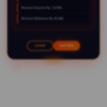
Minimal Deposit Rp. 10.000
Minimal Withdraw Rp 25.000
LOGIN
DAFTAR
Layer Popup Close
JEBOLTOTO: Link Situ
TOTO Slot Gacor Terpercaya
dan Bandar Togel Asia
Terpopuler