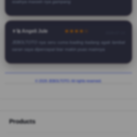
soalnya maxwin nya gampang
Angeli Jule
★★★★☆
2026-07-14
JEBOLTOTO nya seru cuma loading kadang agak lambat
saran saya dipercepat biar makin puas mainnya
© 2026 JEBOLTOTO. All rights reserved.
Buka
Footer Navigation
Products