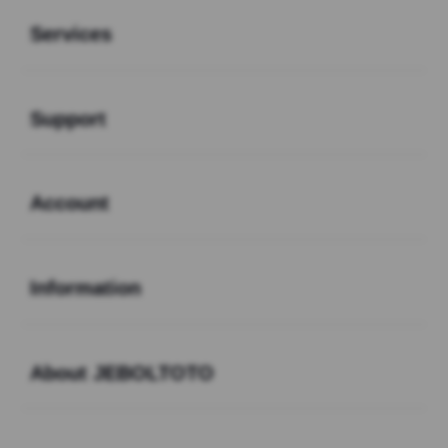
Buka
Services
Buka
Support
Buka
Account
Buka
Information
Buka
About JEBOLTOTO