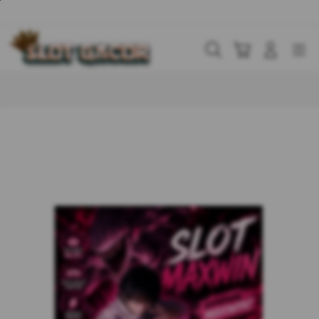
Skip
to
content
Cari
Troli
Login
Navigation
Buka Info Lebih Lanjut