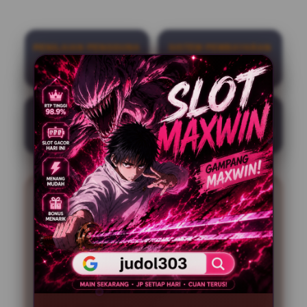
PENILAIAN PENGGUNA
SISTEM PEMBAYARAN
120.123.003
5 Metode
LAYANAN SUPPORT
SISTEM
24/7
Pragmatic Play
JEBOLTOTO
adalah bandar togel Asia terpopuler
dan link situs TOTO slot gacor terpercaya. Kami
menyediakan pasaran togel resmi terlengkap,
game slot online gampang menang, serta
transaksi aman dengan layanan online 24 jam
nonstop setiap hari!