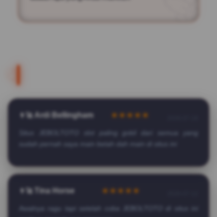
ULASAN TERBARU KOMUNITAS
JEBOLTOTO
Ardi Bellingham
★★★★★
2026-07-18
Situs JEBOLTOTO slot paling gokil dari semua yang
sudah pernah saya main betah dah main di situs ini
Tina Horse
★★★★★
2026-07-12
Awalnya ragu tapi setelah coba JEBOLTOTO di situs ini