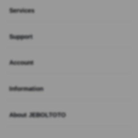
Buka
Services
Buka
Support
Buka
Account
Buka
Information
Buka
About JEBOLTOTO