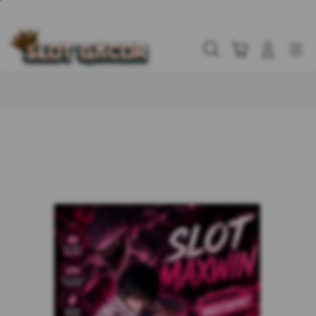
Skip
to
content
Cari
Troli
Login
Navigation
Buka Info Lebih Lanjut