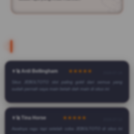
ULASAN TERBARU KOMUNITAS
JEBOLTOTO
Ardi Bellingham
★★★★★
2026-07-18
Situs JEBOLTOTO slot paling gokil dari semua yang
sudah pernah saya main betah dah main di situs ini
Tina Horse
★★★★★
2026-07-12
Awalnya ragu tapi setelah coba JEBOLTOTO di situs ini