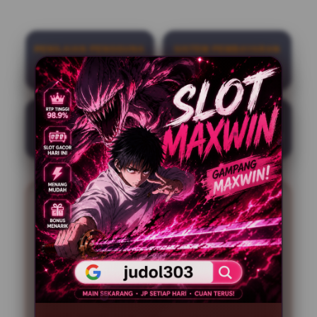
PENILAIAN PENGGUNA
SISTEM PEMBAYARAN
120.123.003
5 Metode
LAYANAN SUPPORT
SISTEM
24/7
Pragmatic Play
JEBOLTOTO
adalah bandar togel Asia terpopuler
dan link situs TOTO slot gacor terpercaya. Kami
menyediakan pasaran togel resmi terlengkap,
game slot online gampang menang, serta
transaksi aman dengan layanan online 24 jam
nonstop setiap hari!