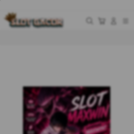
Skip
to
content
Cari
Troli
Login
Navigation
Buka Info Lebih Lanjut