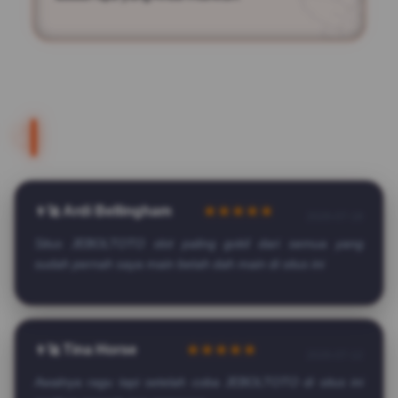
ULASAN TERBARU KOMUNITAS
JEBOLTOTO
Ardi Bellingham
★★★★★
2026-07-18
Situs JEBOLTOTO slot paling gokil dari semua yang
sudah pernah saya main betah dah main di situs ini
Tina Horse
★★★★★
2026-07-12
Awalnya ragu tapi setelah coba JEBOLTOTO di situs ini