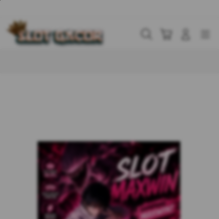
Skip
to
content
Cari
Troli
Login
Navigation
Buka Info Lebih Lanjut