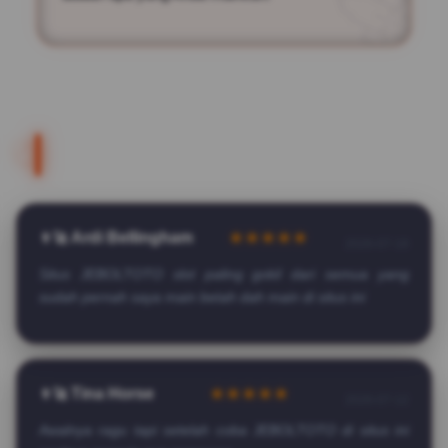
ULASAN TERBARU KOMUNITAS
JEBOLTOTO
Ardi Bellingham
★★★★★
2026-07-18
Situs JEBOLTOTO slot paling gokil dari semua yang
sudah pernah saya main betah dah main di situs ini
Tina Horse
★★★★★
2026-07-12
Awalnya ragu tapi setelah coba JEBOLTOTO di situs ini