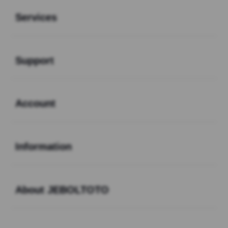
Buka
Services
Buka
Support
Buka
Account
Buka
Information
Buka
About JEBOLTOTO