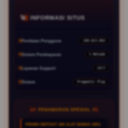
INFORMASI SITUS
Penilaian Pengguna
100.023.003
Sistem Pembayaran
5 Metode
Layanan Support
24/7
Sistem
Pragmatic Play
PENAWARAN SPESIAL
PROMO DEPOSIT 10K SLOT BONUS 100%