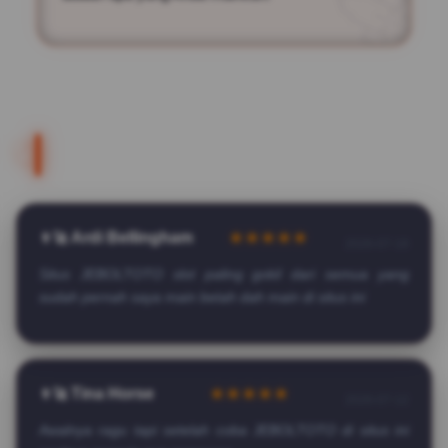
ULASAN TERBARU KOMUNITAS
JEBOLTOTO
Ardi Bellingham
★★★★★
2026-07-18
Situs JEBOLTOTO slot paling gokil dari semua yang
sudah pernah saya main betah dah main di situs ini
Tina Horse
★★★★★
2026-07-12
Awalnya ragu tapi setelah coba JEBOLTOTO di situs ini