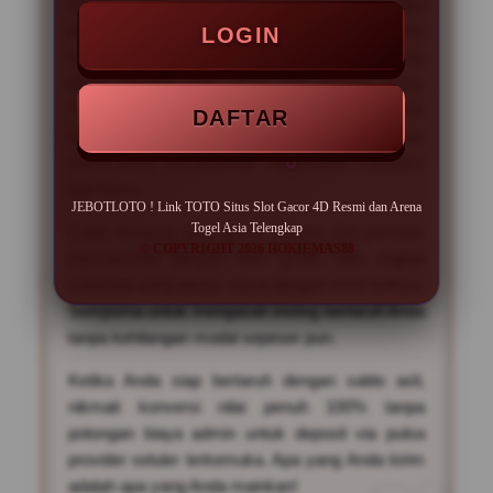
SLOT DEMO hadir sebagai solusi cerdas satu
atap untuk Anda! Kami menyediakan akses gratis
LOGIN
ke ribuan simulator mesin slot online terlengkap
untuk menguji pola, ritme, dan strategi Anda.
Tidak hanya sebagai tempat latihan, platform
DAFTAR
kami juga terintegrasi dengan gerbang taruhan
resmi yang menawarkan kemudahan transaksi
luar biasa.
JEBOTLOTO ! Link TOTO Situs Slot Gacor 4D Resmi dan Arena
Togel Asia Telengkap
Coba berbagai judul game populer dari provider
© COPYRIGHT 2026 HOKIEMAS88
internasional dengan fitur, grafik, dan tingkat
volatilitas yang persis sama dengan versi aslinya.
Sempurna untuk mengasah insting bertaruh Anda
tanpa kehilangan modal sepeser pun.
Ketika Anda siap bertaruh dengan saldo asli,
nikmati konversi nilai penuh 100% tanpa
potongan biaya admin untuk deposit via pulsa
provider seluler terkemuka. Apa yang Anda kirim
adalah apa yang Anda mainkan!