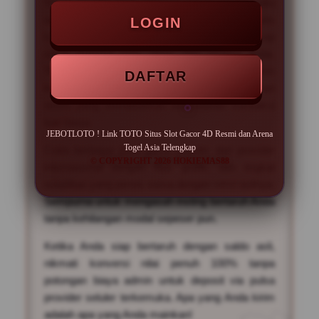
SLOT DEMO hadir sebagai solusi cerdas satu
atap untuk Anda! Kami menyediakan akses gratis
LOGIN
ke ribuan simulator mesin slot online terlengkap
untuk menguji pola, ritme, dan strategi Anda.
Tidak hanya sebagai tempat latihan, platform
DAFTAR
kami juga terintegrasi dengan gerbang taruhan
resmi yang menawarkan kemudahan transaksi
luar biasa.
JEBOTLOTO ! Link TOTO Situs Slot Gacor 4D Resmi dan Arena
Togel Asia Telengkap
Coba berbagai judul game populer dari provider
© COPYRIGHT 2026 HOKIEMAS88
internasional dengan fitur, grafik, dan tingkat
volatilitas yang persis sama dengan versi aslinya.
Sempurna untuk mengasah insting bertaruh Anda
tanpa kehilangan modal sepeser pun.
Ketika Anda siap bertaruh dengan saldo asli,
nikmati konversi nilai penuh 100% tanpa
potongan biaya admin untuk deposit via pulsa
provider seluler terkemuka. Apa yang Anda kirim
adalah apa yang Anda mainkan!