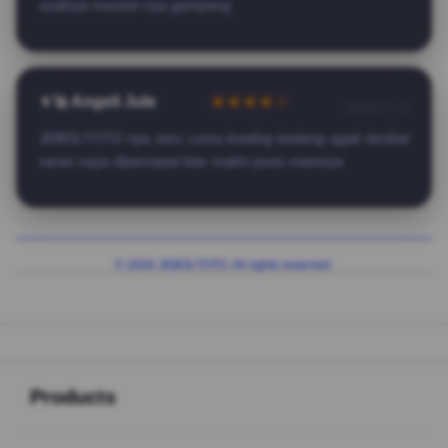
soalnya maxwin nya gampang
Angeli Jule
★★★★☆
2026-07-14
JEBOLTOTO nya seru cuma loading kadang agak lambat
saran saya dipercepat biar makin puas mainnya
© 2026 JEBOLTOTO. All rights reserved.
Buka
Footer Navigation
Products