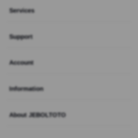
Buka
Services
Buka
Support
Buka
Account
Buka
Information
Buka
About JEBOLTOTO