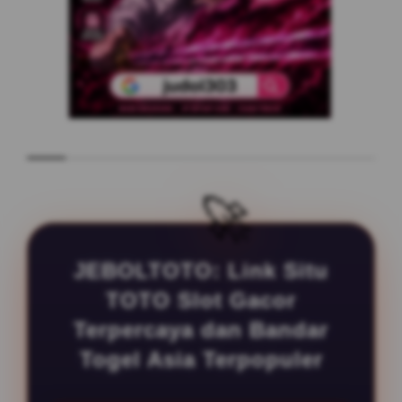
JEBOLTOTO: Link Situ
TOTO Slot Gacor
Terpercaya dan Bandar
Togel Asia Terpopuler