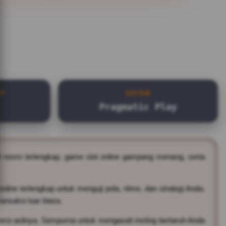
a dan Bandar Togel Asia
T
SISTEM
Pragmatic Play
l resmi terlengkap, game slot online gampang menang, serta
ine terlengkap untuk menguji pola, ritme, dan strategi Anda.
ansaksi luar biasa.
n versi aslinya. Sempurna untuk mengasah insting bertaruh Anda