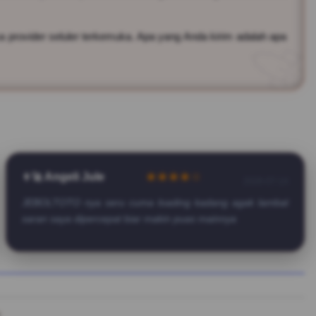
sa provider seluler terkemuka. Apa yang Anda kirim adalah apa
Angeli Jule
★★★★☆
2026-07-14
JEBOLTOTO nya seru cuma loading kadang agak lambat
saran saya dipercepat biar makin puas mainnya