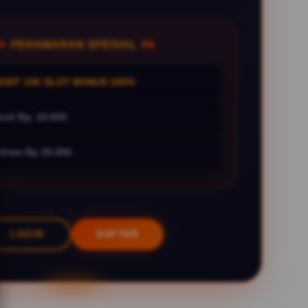
PENAWARAN SPESIAL
SIT 10K SLOT BONUS 100%
sit Rp. 10.000
hdraw Rp 25.000
LOGIN
DAFTAR