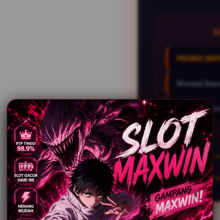
PROMO DEPO
Minimal Depo
Minimal Wit