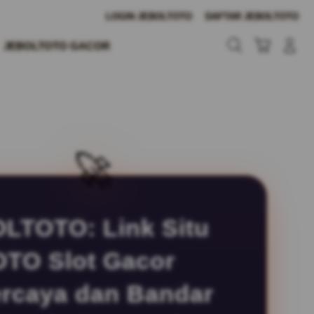
LOGIN JEBOLTOTO
DAFTAR JEBOLTOTO
Cari
Troli
Login/Sign-Up
JEBOLTOTO GACOR
Cari
LTOTO: Link Situ
OTO Slot Gacor
ercaya dan Bandar