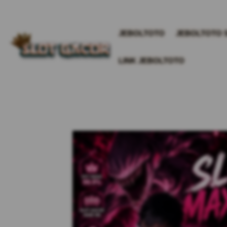
Skip
to
content
JEBOLTOTO
JEBOLTOTO 
LINK JEBOLTOTO
Buka Info Lebih Lanjut