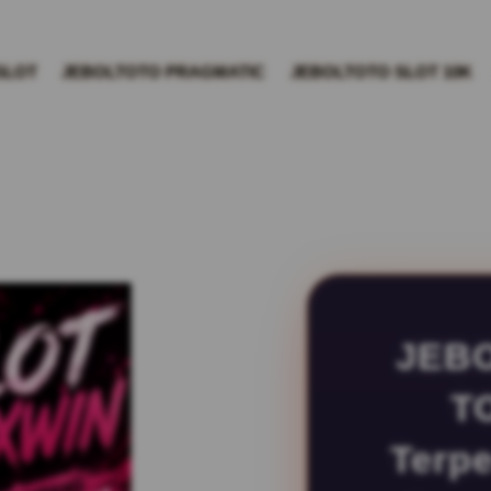
SLOT
JEBOLTOTO PRAGMATIC
JEBOLTOTO SLOT 10K
JEBO
T
Terp