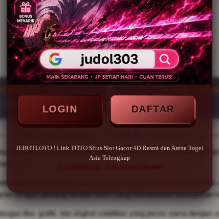
OTO Slot Gacor Terpercay
Terpopuler
ISTEM PEMBAYARAN
LAYANAN SUPPOR
5 Metode
24/7
LOGIN
DAFTAR
JEBOTLOTO ! Link TOTO Situs Slot Gacor 4D Resmi dan Arena Togel
 situs TOTO slot gacor terpercaya. Kami menyediakan pasaran toge
Asia Telengkap
ari!
© COPYRIGHT 2026 HOKIEMAS88
 Kami menyediakan akses gratis ke ribuan simulator mesin slot onl
ntegrasi dengan gerbang taruhan resmi yang menawarkan kemudahan tr
dengan fitur, grafik, dan tingkat volatilitas yang persis sama denga