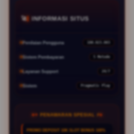
INFORMASI SITUS
Penilaian Pengguna
100.023.003
Sistem Pembayaran
5 Metode
Layanan Support
24/7
Sistem
Pragmatic Play
PENAWARAN SPESIAL
PROMO DEPOSIT 10K SLOT BONUS 100%