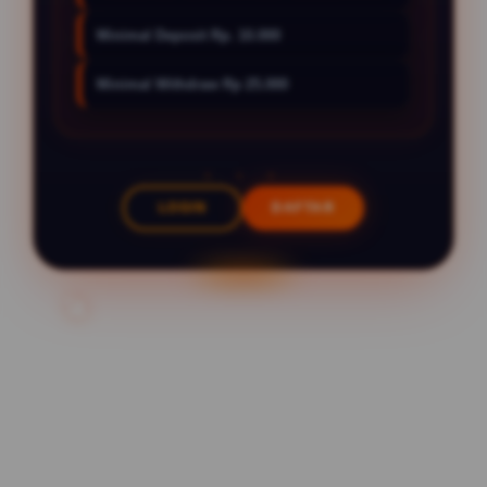
Minimal Deposit Rp. 10.000
Minimal Withdraw Rp 25.000
LOGIN
DAFTAR
Layer Popup Close
JEBOLTOTO: Link Situ
TOTO Slot Gacor Terpercaya
dan Bandar Togel Asia
Terpopuler