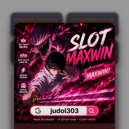
PENILAIAN PENGGUNA
SISTEM PEMBAYARAN
120.123.003
5 Metode
LAYANAN SUPPORT
SISTEM
24/7
Pragmatic Play
JEBOLTOTO
adalah bandar togel Asia terpopuler
dan link situs TOTO slot gacor terpercaya. Kami
menyediakan pasaran togel resmi terlengkap,
game slot online gampang menang, serta
transaksi aman dengan layanan online 24 jam
nonstop setiap hari!