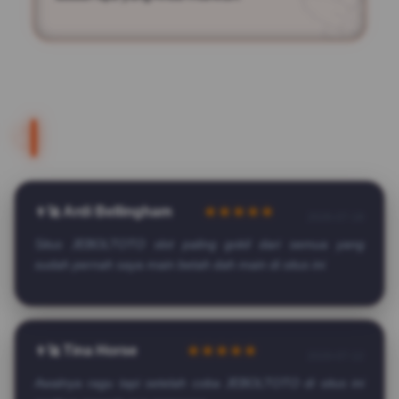
ULASAN TERBARU KOMUNITAS
JEBOLTOTO
Ardi Bellingham
★★★★★
2026-07-18
Situs JEBOLTOTO slot paling gokil dari semua yang
sudah pernah saya main betah dah main di situs ini
Tina Horse
★★★★★
2026-07-12
Awalnya ragu tapi setelah coba JEBOLTOTO di situs ini