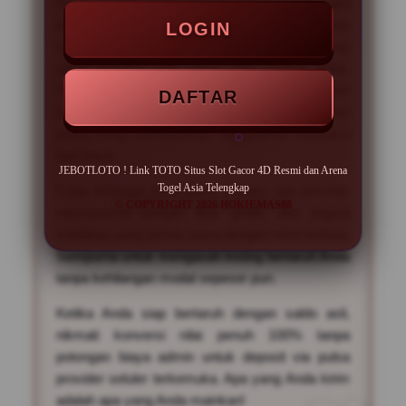
SLOT DEMO hadir sebagai solusi cerdas satu
atap untuk Anda! Kami menyediakan akses gratis
LOGIN
ke ribuan simulator mesin slot online terlengkap
untuk menguji pola, ritme, dan strategi Anda.
Tidak hanya sebagai tempat latihan, platform
DAFTAR
kami juga terintegrasi dengan gerbang taruhan
resmi yang menawarkan kemudahan transaksi
luar biasa.
JEBOTLOTO ! Link TOTO Situs Slot Gacor 4D Resmi dan Arena
Togel Asia Telengkap
Coba berbagai judul game populer dari provider
© COPYRIGHT 2026 HOKIEMAS88
internasional dengan fitur, grafik, dan tingkat
volatilitas yang persis sama dengan versi aslinya.
Sempurna untuk mengasah insting bertaruh Anda
tanpa kehilangan modal sepeser pun.
Ketika Anda siap bertaruh dengan saldo asli,
nikmati konversi nilai penuh 100% tanpa
potongan biaya admin untuk deposit via pulsa
provider seluler terkemuka. Apa yang Anda kirim
adalah apa yang Anda mainkan!