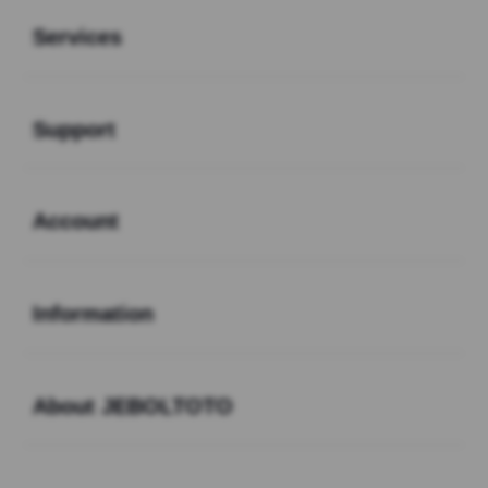
Buka
Services
Buka
Support
Buka
Account
Buka
Information
Buka
About JEBOLTOTO