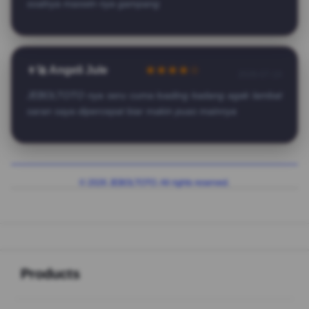
soalnya maxwin nya gampang
Angeli Jule
★★★★☆
2026-07-14
JEBOLTOTO nya seru cuma loading kadang agak lambat
saran saya dipercepat biar makin puas mainnya
© 2026 JEBOLTOTO. All rights reserved.
Buka
Footer Navigation
Products