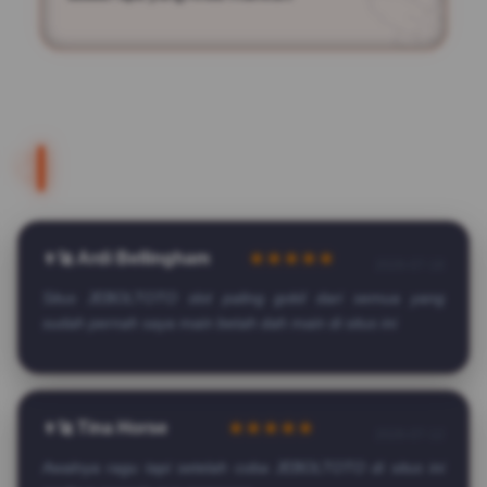
ULASAN TERBARU KOMUNITAS
JEBOLTOTO
Ardi Bellingham
★★★★★
2026-07-18
Situs JEBOLTOTO slot paling gokil dari semua yang
sudah pernah saya main betah dah main di situs ini
Tina Horse
★★★★★
2026-07-12
Awalnya ragu tapi setelah coba JEBOLTOTO di situs ini