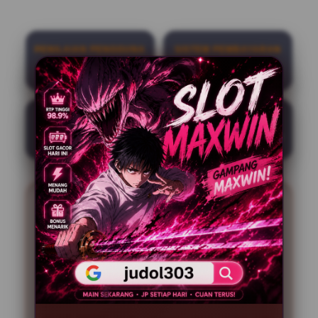
PENILAIAN PENGGUNA
SISTEM PEMBAYARAN
120.123.003
5 Metode
LAYANAN SUPPORT
SISTEM
24/7
Pragmatic Play
JEBOLTOTO
adalah bandar togel Asia terpopuler
dan link situs TOTO slot gacor terpercaya. Kami
menyediakan pasaran togel resmi terlengkap,
game slot online gampang menang, serta
transaksi aman dengan layanan online 24 jam
nonstop setiap hari!