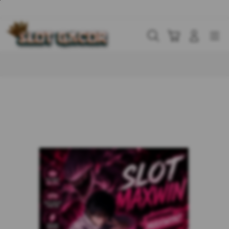
Skip
to
content
Cari
Troli
Login
Navigation
Buka Info Lebih Lanjut