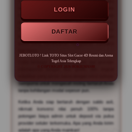
SLOT DEMO hadir sebagai solusi cerdas satu
atap untuk Anda! Kami menyediakan akses gratis
LOGIN
ke ribuan simulator mesin slot online terlengkap
untuk menguji pola, ritme, dan strategi Anda.
Tidak hanya sebagai tempat latihan, platform
DAFTAR
kami juga terintegrasi dengan gerbang taruhan
resmi yang menawarkan kemudahan transaksi
luar biasa.
JEBOTLOTO ! Link TOTO Situs Slot Gacor 4D Resmi dan Arena
Togel Asia Telengkap
Coba berbagai judul game populer dari provider
© COPYRIGHT 2026 HOKIEMAS88
internasional dengan fitur, grafik, dan tingkat
volatilitas yang persis sama dengan versi aslinya.
Sempurna untuk mengasah insting bertaruh Anda
tanpa kehilangan modal sepeser pun.
Ketika Anda siap bertaruh dengan saldo asli,
nikmati konversi nilai penuh 100% tanpa
potongan biaya admin untuk deposit via pulsa
provider seluler terkemuka. Apa yang Anda kirim
adalah apa yang Anda mainkan!