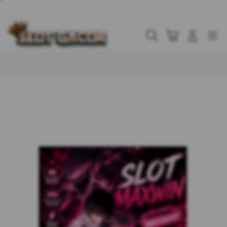
Skip
to
content
Cari
Troli
Login
Navigation
Buka Info Lebih Lanjut