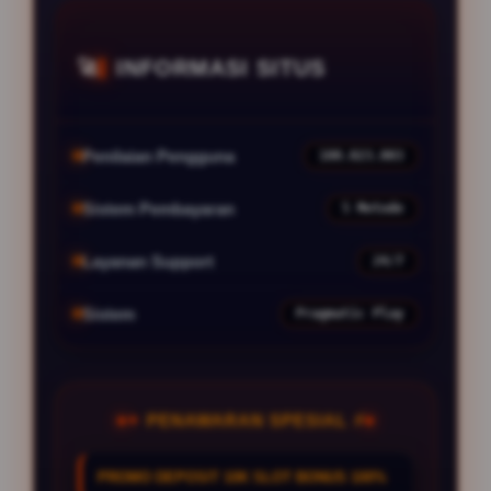
INFORMASI SITUS
Penilaian Pengguna
100.023.003
Sistem Pembayaran
5 Metode
Layanan Support
24/7
Sistem
Pragmatic Play
PENAWARAN SPESIAL
PROMO DEPOSIT 10K SLOT BONUS 100%