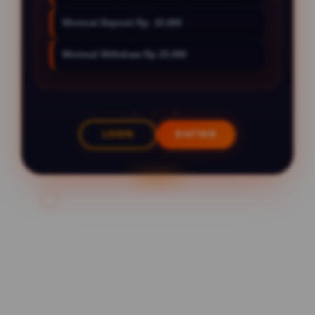
Minimal Deposit Rp. 10.000
Minimal Withdraw Rp 25.000
LOGIN
DAFTAR
Layer Popup Close
JEBOLTOTO: Link Situ
TOTO Slot Gacor Terpercaya
dan Bandar Togel Asia
Terpopuler