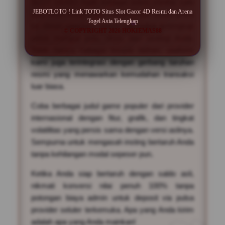
SLOT DEMO hadir sebagai solusi cerdas satu
JEBOTLOTO ! Link TOTO Situs Slot Gacor 4D Resmi dan Arena
atap untuk Anda! Kami menyediakan akses gratis
Togel Asia Telengkap
ke ribuan simulator mesin slot online terlengkap
© COPYRIGHT 2026 HOKIEMAS88
untuk menguji pola, ritme, dan strategi Anda.
Tidak hanya sebagai tempat latihan, platform
kami juga terintegrasi dengan gerbang taruhan
resmi yang menawarkan kemudahan transaksi
luar biasa.
Coba berbagai judul game populer dari provider
internasional dengan fitur, grafik, dan tingkat
volatilitas yang persis sama dengan versi aslinya.
Sempurna untuk mengasah insting bertaruh Anda
tanpa kehilangan modal sepeser pun.
Ketika Anda siap bertaruh dengan saldo asli,
nikmati konversi nilai penuh 100% tanpa
potongan biaya admin untuk deposit via pulsa
provider seluler terkemuka. Apa yang Anda kirim
adalah apa yang Anda mainkan!