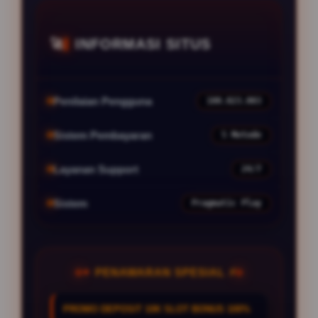
INFORMASI SITUS
Penilaian Pengguna
100.023.003
Sistem Pembayaran
5 Metode
Layanan Support
24/7
Sistem
Pragmatic Play
PENAWARAN SPESIAL
PROMO DEPOSIT 10K SLOT BONUS 100%