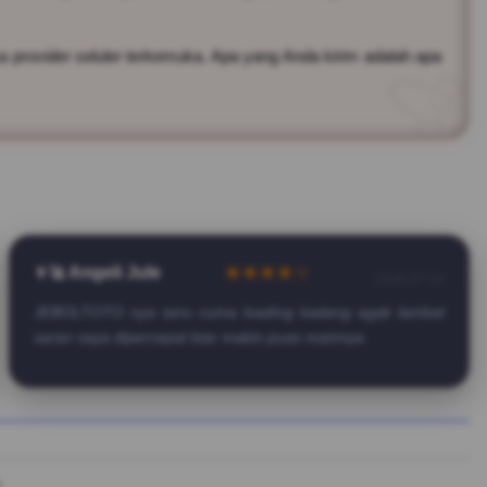
sa provider seluler terkemuka. Apa yang Anda kirim adalah apa
Angeli Jule
★★★★☆
2026-07-14
JEBOLTOTO nya seru cuma loading kadang agak lambat
saran saya dipercepat biar makin puas mainnya