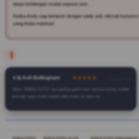
tanpa kehilangan modal sepeser pun.
Ketika Anda siap bertaruh dengan saldo asli, nikmati konvers
yang Anda mainkan!
ULASAN TERBARU KOMUNITAS 
Ardi Bellingham
★★★★★
2026-07-18
Situs JEBOLTOTO slot paling gokil dari semua yang sudah
pernah saya main betah dah main di situs ini
JEBOLTOTO
JEBOLTOTO SLOT
JEBOLTOTO PRAGMATI