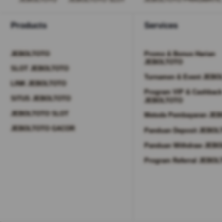
Footer Navigation
Products
Services
JEBOLTOTO
Promo & Bonus Harian
JEBOLTOTO
SLOT JEBOLTOTO
Turnamen & Event JEB
LINK JEBOLTOTO
Program VIP & Cashbac
SITUS JEBOLTOTO
JEBOLTOTO
JEBOLTOTO SLOT
Metode Pembayaran JE
JEBOLTOTO GACOR
Panduan Deposit JEBO
Panduan Withdraw JEB
Program Referral JEBO