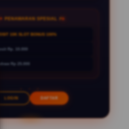
PENAWARAN SPESIAL
SIT 10K SLOT BONUS 100%
sit Rp. 10.000
hdraw Rp 25.000
LOGIN
DAFTAR