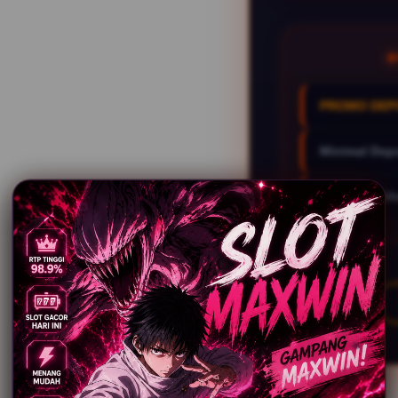
PROMO DEPO
Minimal Depo
Minimal Wit