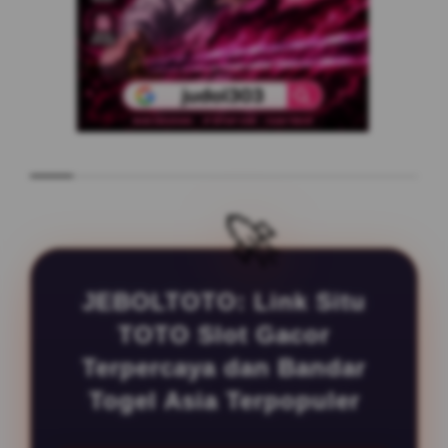
JEBOLTOTO: Link Situ
TOTO Slot Gacor
Terpercaya dan Bandar
Togel Asia Terpopuler