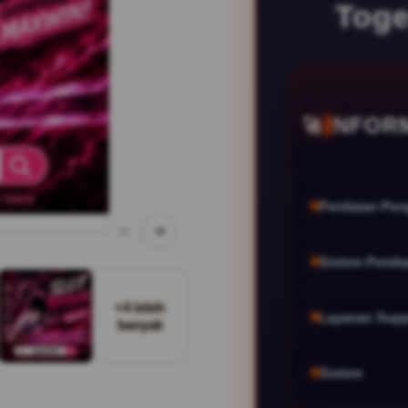
Toge
INFOR
Penilaian Pe
Sebelumnya
Berikutnya
Sistem Pemb
+4 lebih
Layanan Supp
banyak
Sistem