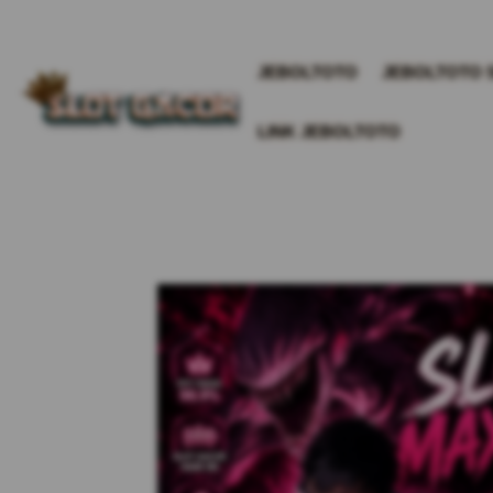
Skip
to
content
JEBOLTOTO
JEBOLTOTO 
LINK JEBOLTOTO
Buka Info Lebih Lanjut