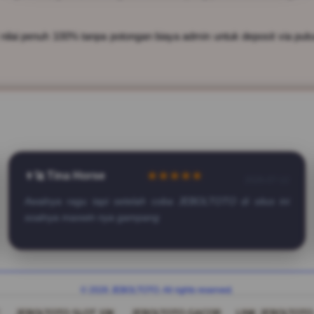
i nilai penuh 100% tanpa potongan biaya admin untuk deposit via pul
JEBOLTOTO
Tina Horse
★★★★★
2026-07-12
Awalnya ragu tapi setelah coba JEBOLTOTO di situs ini
soalnya maxwin nya gampang
© 2026 JEBOLTOTO. All rights reserved.
C
JEBOLTOTO SLOT 10K
JEBOLTOTO GACOR
LINK JEBOLTOTO