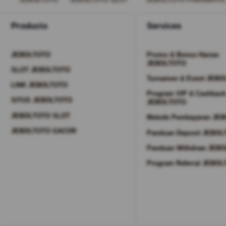
Footer Navigation
Products
Services
JEBOLTOTO
Promo & Bonus Harian
JEBOLTOTO
SLOT JEBOLTOTO
Turnamen & Event JEB
LINK JEBOLTOTO
Program VIP & Cashbac
SITUS JEBOLTOTO
JEBOLTOTO
JEBOLTOTO SLOT
Metode Pembayaran JE
JEBOLTOTO GACOR
Panduan Deposit JEBO
Panduan Withdraw JEB
Program Referral JEBO