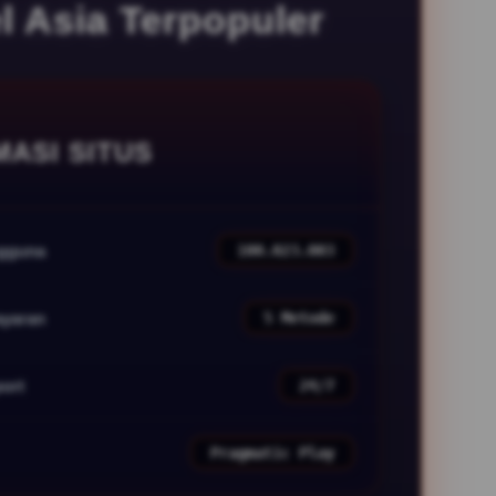
l Asia Terpopuler
MASI SITUS
ngguna
100.023.003
ayaran
5 Metode
ort
24/7
Pragmatic Play