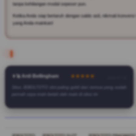
tanpa kehilangan modal sepeser pun.
Ketika Anda siap bertaruh dengan saldo asli, nikmati konvers
yang Anda mainkan!
ULASAN TERBARU KOMUNITAS 
Ardi Bellingham
★★★★★
2026-07-18
Situs JEBOLTOTO slot paling gokil dari semua yang sudah
pernah saya main betah dah main di situs ini
JEBOLTOTO
JEBOLTOTO SLOT
JEBOLTOTO PRAGMATI