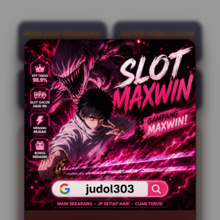
PENILAIAN PENGGUNA
SISTEM PEMBAYARAN
120.123.003
5 Metode
LAYANAN SUPPORT
SISTEM
24/7
Pragmatic Play
JEBOLTOTO
adalah bandar togel Asia terpopuler
dan link situs TOTO slot gacor terpercaya. Kami
menyediakan pasaran togel resmi terlengkap,
game slot online gampang menang, serta
transaksi aman dengan layanan online 24 jam
nonstop setiap hari!