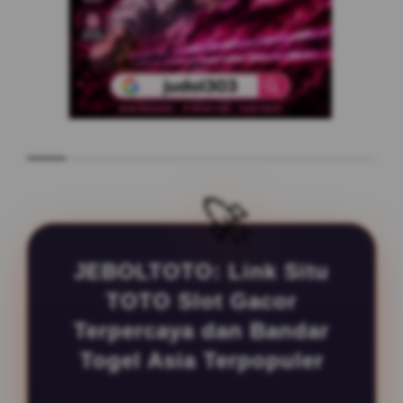
JEBOLTOTO: Link Situ
TOTO Slot Gacor
Terpercaya dan Bandar
Togel Asia Terpopuler