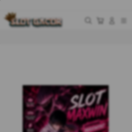
Skip
to
content
Cari
Troli
Login
Navigation
Buka Info Lebih Lanjut