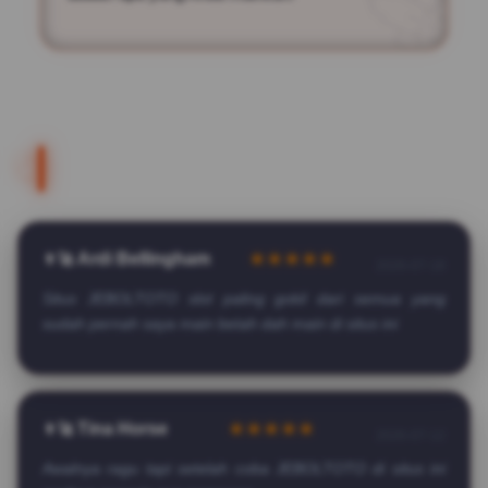
ULASAN TERBARU KOMUNITAS
JEBOLTOTO
Ardi Bellingham
★★★★★
2026-07-18
Situs JEBOLTOTO slot paling gokil dari semua yang
sudah pernah saya main betah dah main di situs ini
Tina Horse
★★★★★
2026-07-12
Awalnya ragu tapi setelah coba JEBOLTOTO di situs ini