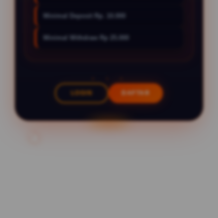
Minimal Deposit Rp. 10.000
Minimal Withdraw Rp 25.000
LOGIN
DAFTAR
Layer Popup Close
JEBOLTOTO: Link Situ
TOTO Slot Gacor Terpercaya
dan Bandar Togel Asia
Terpopuler