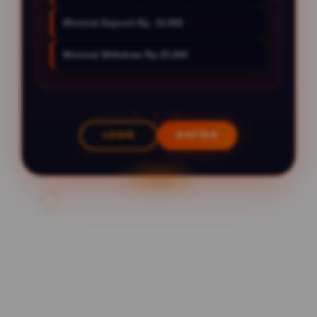
Minimal Deposit Rp. 10.000
Minimal Withdraw Rp 25.000
LOGIN
DAFTAR
Layer Popup Close
JEBOLTOTO: Link Situ
TOTO Slot Gacor Terpercaya
dan Bandar Togel Asia
Terpopuler