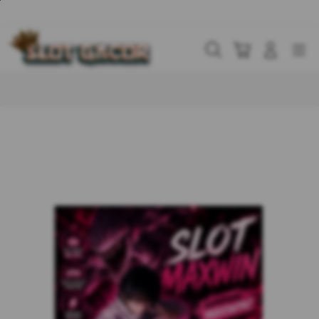
Skip
to
content
Cari
Troli
Login
Navigation
Buka Info Lebih Lanjut