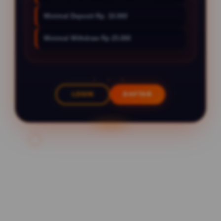
Minimal Deposit Rp. 10.000
Minimal Withdraw Rp 25.000
LOGIN
DAFTAR
Layer Popup Close
JEBOLTOTO: Link Situ
TOTO Slot Gacor Terpercaya
dan Bandar Togel Asia
Terpopuler