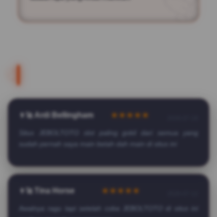
ULASAN TERBARU KOMUNITAS
JEBOLTOTO
Ardi Bellingham
★★★★★
2026-07-18
Situs JEBOLTOTO slot paling gokil dari semua yang
sudah pernah saya main betah dah main di situs ini
Tina Horse
★★★★★
2026-07-12
Awalnya ragu tapi setelah coba JEBOLTOTO di situs ini