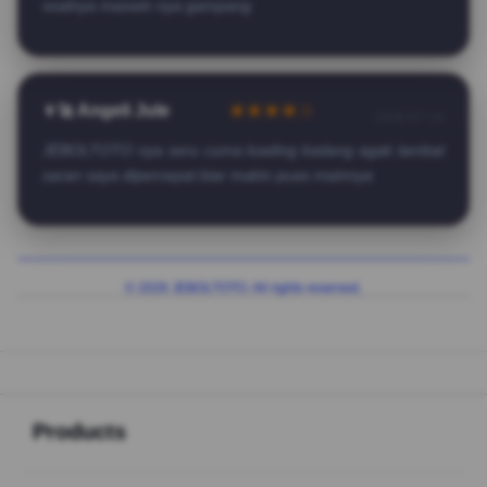
soalnya maxwin nya gampang
Angeli Jule
★★★★☆
2026-07-14
JEBOLTOTO nya seru cuma loading kadang agak lambat
saran saya dipercepat biar makin puas mainnya
© 2026 JEBOLTOTO. All rights reserved.
Buka
Footer Navigation
Products