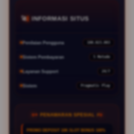
INFORMASI SITUS
Penilaian Pengguna
100.023.003
Sistem Pembayaran
5 Metode
Layanan Support
24/7
Sistem
Pragmatic Play
PENAWARAN SPESIAL
PROMO DEPOSIT 10K SLOT BONUS 100%