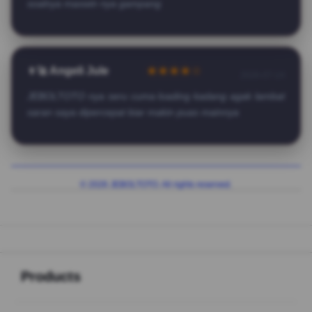
soalnya maxwin nya gampang
Angeli Jule
★★★★☆
2026-07-14
JEBOLTOTO nya seru cuma loading kadang agak lambat
saran saya dipercepat biar makin puas mainnya
© 2026 JEBOLTOTO. All rights reserved.
Buka
Footer Navigation
Products