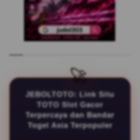
JEBOLTOTO: Link Situ
TOTO Slot Gacor
Terpercaya dan Bandar
Togel Asia Terpopuler