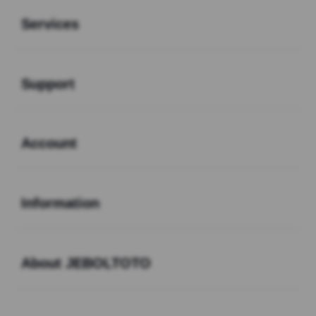
Buka
Services
Buka
Support
Buka
Account
Buka
Information
Buka
About JEBOLTOTO