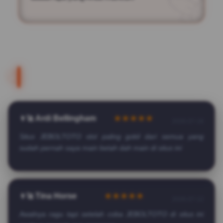
ULASAN TERBARU KOMUNITAS
JEBOLTOTO
Ardi Bellingham
★★★★★
2026-07-18
Situs JEBOLTOTO slot paling gokil dari semua yang
sudah pernah saya main betah dah main di situs ini
Tina Horse
★★★★★
2026-07-12
Awalnya ragu tapi setelah coba JEBOLTOTO di situs ini