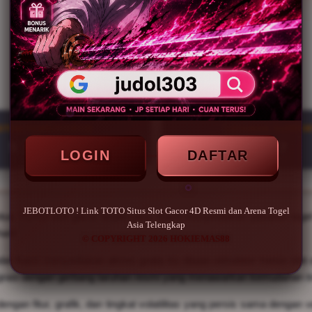
OTO Slot Gacor Terpercay
Terpopuler
ISTEM PEMBAYARAN
LAYANAN SUPPOR
5 Metode
24/7
LOGIN
DAFTAR
JEBOTLOTO ! Link TOTO Situs Slot Gacor 4D Resmi dan Arena Togel
 situs TOTO slot gacor terpercaya. Kami menyediakan pasaran toge
Asia Telengkap
ari!
© COPYRIGHT 2026 HOKIEMAS88
 Kami menyediakan akses gratis ke ribuan simulator mesin slot onl
ntegrasi dengan gerbang taruhan resmi yang menawarkan kemudahan tr
dengan fitur, grafik, dan tingkat volatilitas yang persis sama denga