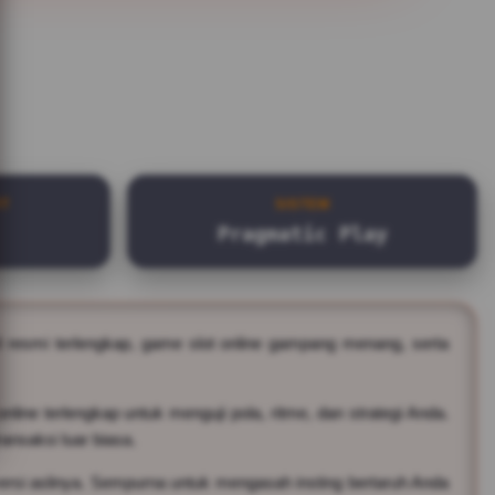
a dan Bandar Togel Asia
T
SISTEM
Pragmatic Play
l resmi terlengkap, game slot online gampang menang, serta
ine terlengkap untuk menguji pola, ritme, dan strategi Anda.
ansaksi luar biasa.
n versi aslinya. Sempurna untuk mengasah insting bertaruh Anda