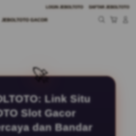
LOGIN JEBOLTOTO
DAFTAR JEBOLTOTO
Cari
Troli
Login/Sign-Up
JEBOLTOTO GACOR
Cari
LTOTO: Link Situ
OTO Slot Gacor
ercaya dan Bandar