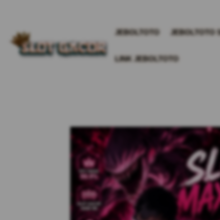
Skip
to
content
JEBOLTOTO
JEBOLTOTO 
LINK JEBOLTOTO
Buka Info Lebih Lanjut