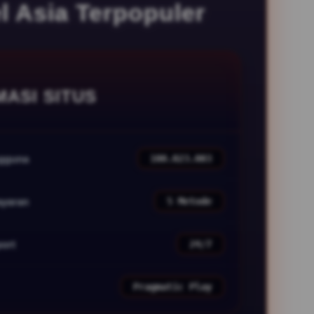
l Asia Terpopuler
MASI SITUS
ngguna
100.023.003
ayaran
5 Metode
ort
24/7
Pragmatic Play