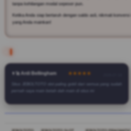
tanpa kehilangan modal sepeser pun.
Ketika Anda siap bertaruh dengan saldo asli, nikmati konvers
yang Anda mainkan!
ULASAN TERBARU KOMUNITAS 
Ardi Bellingham
★★★★★
2026-07-18
Situs JEBOLTOTO slot paling gokil dari semua yang sudah
pernah saya main betah dah main di situs ini
JEBOLTOTO
JEBOLTOTO SLOT
JEBOLTOTO PRAGMATI