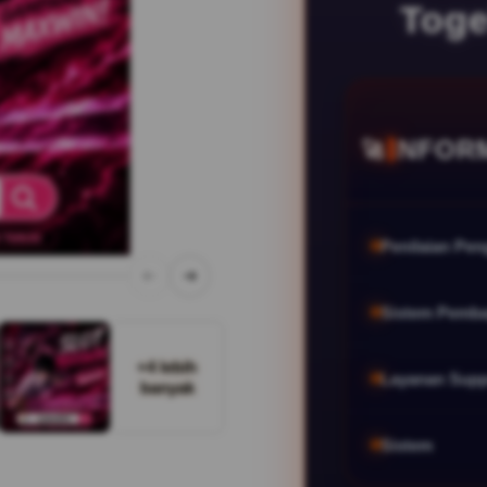
Toge
INFOR
Penilaian Pe
Sebelumnya
Berikutnya
Sistem Pemb
+4 lebih
Layanan Supp
banyak
Sistem