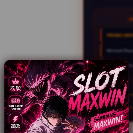
PROMO DEPO
Minimal Depo
Minimal Wit