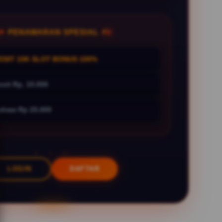
PENAWARAN SPESIAL
SIT 10K SLOT BONUS 100%
sit Rp. 10.000
hdraw Rp 25.000
LOGIN
DAFTAR