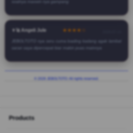
soalnya maxwin nya gampang
Angeli Jule
★★★★☆
2026-07-14
JEBOLTOTO nya seru cuma loading kadang agak lambat
saran saya dipercepat biar makin puas mainnya
© 2026 JEBOLTOTO. All rights reserved.
Buka
Footer Navigation
Products