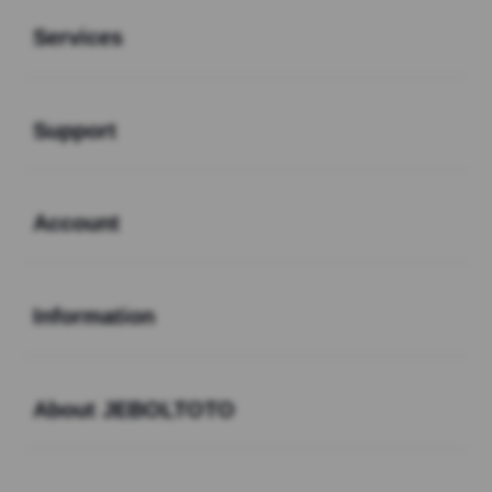
Buka
Services
Buka
Support
Buka
Account
Buka
Information
Buka
About JEBOLTOTO