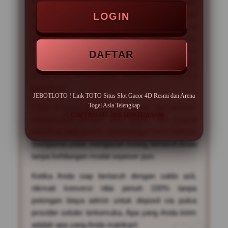
SLOT DEMO hadir sebagai solusi cerdas satu
atap untuk Anda! Kami menyediakan akses gratis
LOGIN
ke ribuan simulator mesin slot online terlengkap
untuk menguji pola, ritme, dan strategi Anda.
Tidak hanya sebagai tempat latihan, platform
DAFTAR
kami juga terintegrasi dengan gerbang taruhan
resmi yang menawarkan kemudahan transaksi
luar biasa.
JEBOTLOTO ! Link TOTO Situs Slot Gacor 4D Resmi dan Arena
Togel Asia Telengkap
Coba berbagai judul game populer dari provider
© COPYRIGHT 2026 HOKIEMAS88
internasional dengan fitur, grafik, dan tingkat
volatilitas yang persis sama dengan versi aslinya.
Sempurna untuk mengasah insting bertaruh Anda
tanpa kehilangan modal sepeser pun.
Ketika Anda siap bertaruh dengan saldo asli,
nikmati konversi nilai penuh 100% tanpa
potongan biaya admin untuk deposit via pulsa
provider seluler terkemuka. Apa yang Anda kirim
adalah apa yang Anda mainkan!