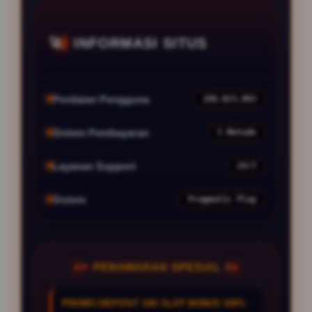
INFORMASI SITUS
Penilaian Pengguna
100.023.003
Sistem Pembayaran
5 Metode
Layanan Support
24/7
Sistem
Pragmatic Play
PENAWARAN SPESIAL
PROMO DEPOSIT 10K SLOT BONUS 100%