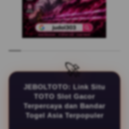
JEBOLTOTO: Link Situ
TOTO Slot Gacor
Terpercaya dan Bandar
Togel Asia Terpopuler