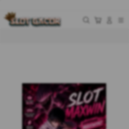
Skip
to
content
Cari
Troli
Login
Navigation
Buka Info Lebih Lanjut