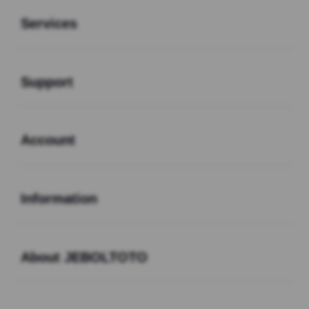
Buka
Services
Buka
Support
Buka
Account
Buka
Information
Buka
About JEBOLTOTO