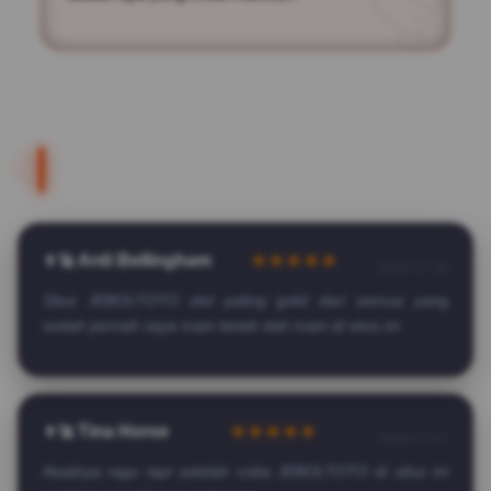
ULASAN TERBARU KOMUNITAS
JEBOLTOTO
Ardi Bellingham
★★★★★
2026-07-18
Situs JEBOLTOTO slot paling gokil dari semua yang
sudah pernah saya main betah dah main di situs ini
Tina Horse
★★★★★
2026-07-12
Awalnya ragu tapi setelah coba JEBOLTOTO di situs ini