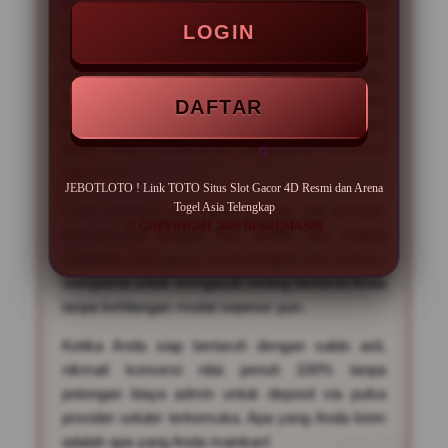
SLOT DEMO hadir sebagai solusi cerdas satu
atap untuk Anda! Kami menyediakan akses gratis
LOGIN
ke ribuan simulator mesin slot online terlengkap
untuk menguji pola, ritme, dan strategi Anda.
Tidak hanya sebagai tempat latihan, platform
DAFTAR
kami juga terintegrasi dengan gerbang taruhan
resmi yang menawarkan kemudahan transaksi
luar biasa.
JEBOTLOTO ! Link TOTO Situs Slot Gacor 4D Resmi dan Arena
Togel Asia Telengkap
Coba berbagai judul game populer dari provider
© COPYRIGHT 2026 HOKIEMAS88
internasional dengan fitur, grafik, dan tingkat
volatilitas yang persis sama dengan versi aslinya.
Sempurna untuk mengasah insting bertaruh Anda
tanpa kehilangan modal sepeser pun.
Ketika Anda siap bertaruh dengan saldo asli,
nikmati konversi nilai penuh 100% tanpa
potongan biaya admin untuk deposit via pulsa
provider seluler terkemuka. Apa yang Anda kirim
adalah apa yang Anda mainkan!