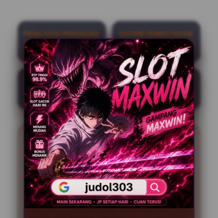
PENILAIAN PENGGUNA
SISTEM PEMBAYARAN
120.123.003
5 Metode
LAYANAN SUPPORT
SISTEM
24/7
Pragmatic Play
JEBOLTOTO
adalah bandar togel Asia terpopuler
dan link situs TOTO slot gacor terpercaya. Kami
menyediakan pasaran togel resmi terlengkap,
game slot online gampang menang, serta
transaksi aman dengan layanan online 24 jam
nonstop setiap hari!