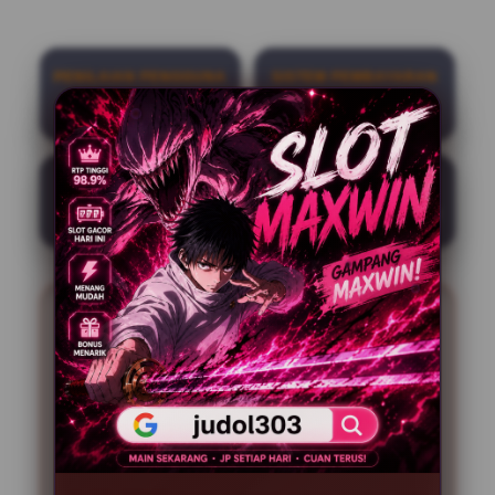
PENILAIAN PENGGUNA
SISTEM PEMBAYARAN
120.123.003
5 Metode
LAYANAN SUPPORT
SISTEM
24/7
Pragmatic Play
JEBOLTOTO
adalah bandar togel Asia terpopuler
dan link situs TOTO slot gacor terpercaya. Kami
menyediakan pasaran togel resmi terlengkap,
game slot online gampang menang, serta
transaksi aman dengan layanan online 24 jam
nonstop setiap hari!