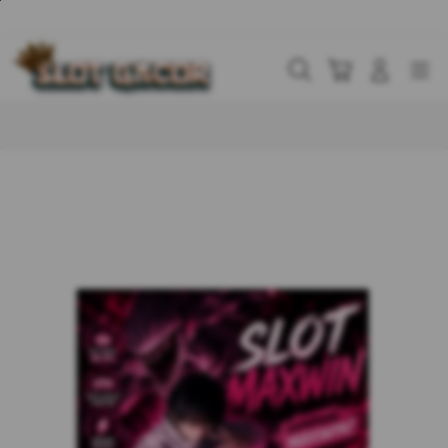
Skip
to
content
Cari
Troli
Login
Navigation
Buka Info Lebih Lanjut