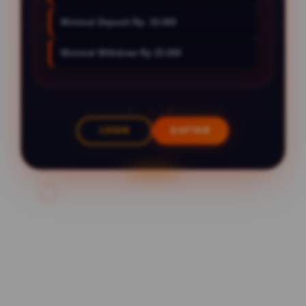
Minimal Deposit Rp. 10.000
Minimal Withdraw Rp 25.000
LOGIN
DAFTAR
Layer Popup Close
JEBOLTOTO: Link Situ
TOTO Slot Gacor Terpercaya
dan Bandar Togel Asia
Terpopuler