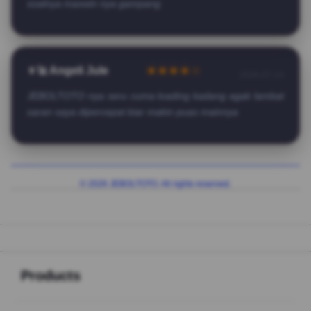
soalnya maxwin nya gampang
Angeli Jule
★★★★☆
2026-07-14
JEBOLTOTO nya seru cuma loading kadang agak lambat
saran saya dipercepat biar makin puas mainnya
© 2026 JEBOLTOTO. All rights reserved.
Buka
Footer Navigation
Products