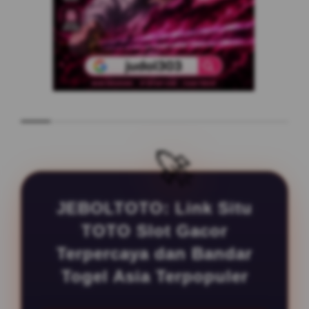
JEBOLTOTO: Link Situ
TOTO Slot Gacor
Terpercaya dan Bandar
Togel Asia Terpopuler