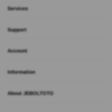
Buka
Services
Buka
Support
Buka
Account
Buka
Information
Buka
About JEBOLTOTO