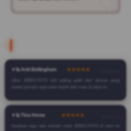
ULASAN TERBARU KOMUNITAS
JEBOLTOTO
Ardi Bellingham
★★★★★
2026-07-18
Situs JEBOLTOTO slot paling gokil dari semua yang
sudah pernah saya main betah dah main di situs ini
Tina Horse
★★★★★
2026-07-12
Awalnya ragu tapi setelah coba JEBOLTOTO di situs ini