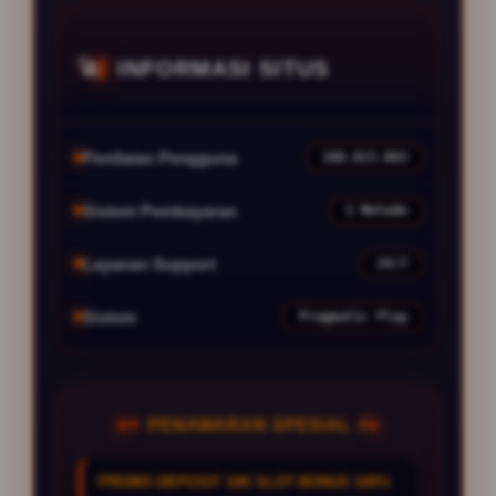
INFORMASI SITUS
Penilaian Pengguna
100.023.003
Sistem Pembayaran
5 Metode
Layanan Support
24/7
Sistem
Pragmatic Play
PENAWARAN SPESIAL
PROMO DEPOSIT 10K SLOT BONUS 100%