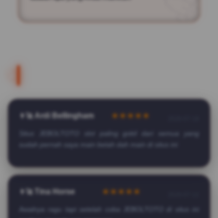
ULASAN TERBARU KOMUNITAS
JEBOLTOTO
Ardi Bellingham
★★★★★
2026-07-18
Situs JEBOLTOTO slot paling gokil dari semua yang
sudah pernah saya main betah dah main di situs ini
Tina Horse
★★★★★
2026-07-12
Awalnya ragu tapi setelah coba JEBOLTOTO di situs ini