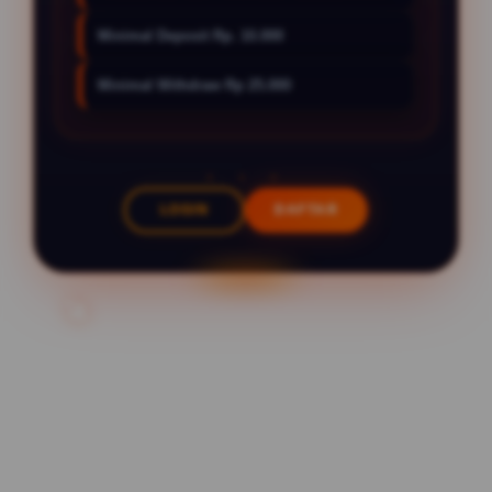
Minimal Deposit Rp. 10.000
Minimal Withdraw Rp 25.000
LOGIN
DAFTAR
Layer Popup Close
JEBOLTOTO: Link Situ
TOTO Slot Gacor Terpercaya
dan Bandar Togel Asia
Terpopuler