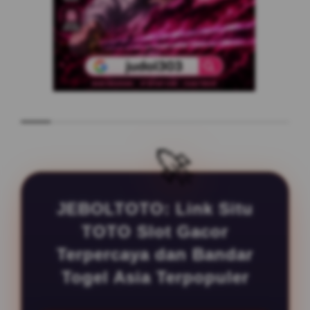
JEBOLTOTO: Link Situ
TOTO Slot Gacor
Terpercaya dan Bandar
Togel Asia Terpopuler