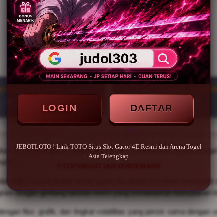
OTO Slot Gacor Terpercay
Terpopuler
ISTEM PEMBAYARAN
LAYANAN SUPPOR
5 Metode
24/7
LOGIN
DAFTAR
JEBOTLOTO ! Link TOTO Situs Slot Gacor 4D Resmi dan Arena Togel
 situs TOTO slot gacor terpercaya. Kami menyediakan pasaran toge
Asia Telengkap
ari!
© COPYRIGHT 2026 HOKIEMAS88
 Kami menyediakan akses gratis ke ribuan simulator mesin slot onl
ntegrasi dengan gerbang taruhan resmi yang menawarkan kemudahan tr
dengan fitur, grafik, dan tingkat volatilitas yang persis sama denga