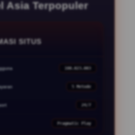
l Asia Terpopuler
MASI SITUS
ngguna
100.023.003
ayaran
5 Metode
ort
24/7
Pragmatic Play