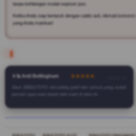
tanpa kehilangan modal sepeser pun.
Ketika Anda siap bertaruh dengan saldo asli, nikmati konvers
yang Anda mainkan!
ULASAN TERBARU KOMUNITAS 
Ardi Bellingham
★★★★★
2026-07-18
Situs JEBOLTOTO slot paling gokil dari semua yang sudah
pernah saya main betah dah main di situs ini
JEBOLTOTO
JEBOLTOTO SLOT
JEBOLTOTO PRAGMATI