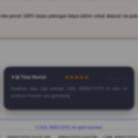
i nilai penuh 100% tanpa potongan biaya admin untuk deposit via pul
JEBOLTOTO
Tina Horse
★★★★★
2026-07-12
Awalnya ragu tapi setelah coba JEBOLTOTO di situs ini
soalnya maxwin nya gampang
© 2026 JEBOLTOTO. All rights reserved.
C
JEBOLTOTO SLOT 10K
JEBOLTOTO GACOR
LINK JEBOLTOTO