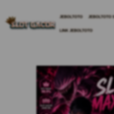
Skip
to
content
JEBOLTOTO
JEBOLTOTO 
LINK JEBOLTOTO
Buka Info Lebih Lanjut