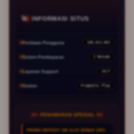
INFORMASI SITUS
Penilaian Pengguna
100.023.003
Sistem Pembayaran
5 Metode
Layanan Support
24/7
Sistem
Pragmatic Play
PENAWARAN SPESIAL
PROMO DEPOSIT 10K SLOT BONUS 100%