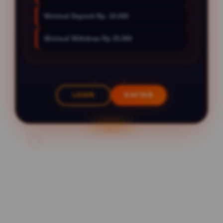
Minimal Deposit Rp. 10.000
Minimal Withdraw Rp 25.000
LOGIN
DAFTAR
Layer Popup Close
JEBOLTOTO: Link Situ
TOTO Slot Gacor Terpercaya
dan Bandar Togel Asia
Terpopuler