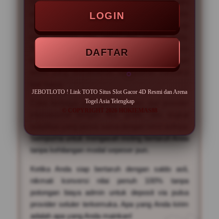
SLOT DEMO hadir sebagai solusi cerdas satu
atap untuk Anda! Kami menyediakan akses gratis
LOGIN
ke ribuan simulator mesin slot online terlengkap
untuk menguji pola, ritme, dan strategi Anda.
Tidak hanya sebagai tempat latihan, platform
DAFTAR
kami juga terintegrasi dengan gerbang taruhan
resmi yang menawarkan kemudahan transaksi
luar biasa.
JEBOTLOTO ! Link TOTO Situs Slot Gacor 4D Resmi dan Arena
Togel Asia Telengkap
Coba berbagai judul game populer dari provider
© COPYRIGHT 2026 HOKIEMAS88
internasional dengan fitur, grafik, dan tingkat
volatilitas yang persis sama dengan versi aslinya.
Sempurna untuk mengasah insting bertaruh Anda
tanpa kehilangan modal sepeser pun.
Ketika Anda siap bertaruh dengan saldo asli,
nikmati konversi nilai penuh 100% tanpa
potongan biaya admin untuk deposit via pulsa
provider seluler terkemuka. Apa yang Anda kirim
adalah apa yang Anda mainkan!