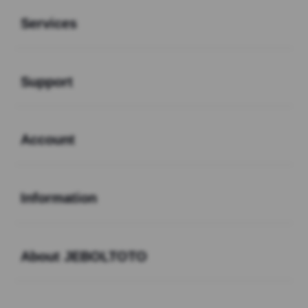
Buka
Services
Buka
Support
Buka
Account
Buka
Information
Buka
About JEBOLTOTO