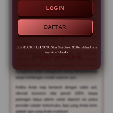
SLOT DEMO hadir sebagai solusi cerdas satu
atap untuk Anda! Kami menyediakan akses gratis
LOGIN
ke ribuan simulator mesin slot online terlengkap
untuk menguji pola, ritme, dan strategi Anda.
Tidak hanya sebagai tempat latihan, platform
DAFTAR
kami juga terintegrasi dengan gerbang taruhan
resmi yang menawarkan kemudahan transaksi
luar biasa.
JEBOTLOTO ! Link TOTO Situs Slot Gacor 4D Resmi dan Arena
Togel Asia Telengkap
Coba berbagai judul game populer dari provider
© COPYRIGHT 2026 HOKIEMAS88
internasional dengan fitur, grafik, dan tingkat
volatilitas yang persis sama dengan versi aslinya.
Sempurna untuk mengasah insting bertaruh Anda
tanpa kehilangan modal sepeser pun.
Ketika Anda siap bertaruh dengan saldo asli,
nikmati konversi nilai penuh 100% tanpa
potongan biaya admin untuk deposit via pulsa
provider seluler terkemuka. Apa yang Anda kirim
adalah apa yang Anda mainkan!