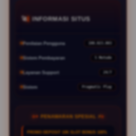
INFORMASI SITUS
Penilaian Pengguna
100.023.003
Sistem Pembayaran
5 Metode
Layanan Support
24/7
Sistem
Pragmatic Play
PENAWARAN SPESIAL
PROMO DEPOSIT 10K SLOT BONUS 100%