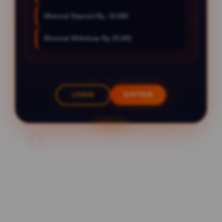
Minimal Deposit Rp. 10.000
Minimal Withdraw Rp 25.000
LOGIN
DAFTAR
Layer Popup Close
JEBOLTOTO: Link Situ
TOTO Slot Gacor Terpercaya
dan Bandar Togel Asia
Terpopuler