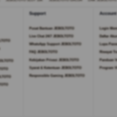
Support
Account
Pusat Bantuan JEBOLTOTO
Login Me
Live Chat 24/7 JEBOLTOTO
Daftar Ak
OLTOTO
WhatsApp Support JEBOLTOTO
Lupa Pas
k
FAQ JEBOLTOTO
Riwayat T
Kebijakan Privasi JEBOLTOTO
Panduan V
BOLTOTO
Syarat & Ketentuan JEBOLTOTO
Program 
LTOTO
Responsible Gaming JEBOLTOTO
OLTOTO
LTOTO