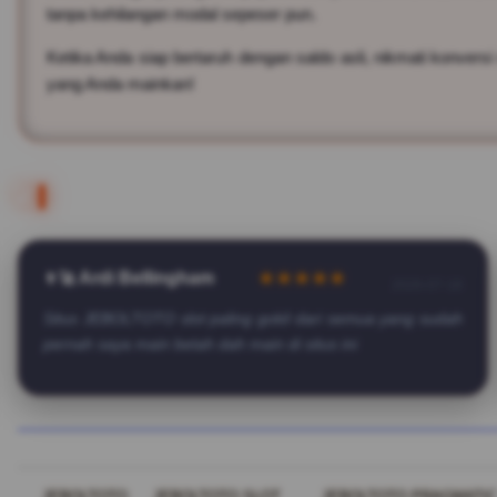
tanpa kehilangan modal sepeser pun.
Ketika Anda siap bertaruh dengan saldo asli, nikmati konvers
yang Anda mainkan!
ULASAN TERBARU KOMUNITAS 
Ardi Bellingham
★★★★★
2026-07-18
Situs JEBOLTOTO slot paling gokil dari semua yang sudah
pernah saya main betah dah main di situs ini
JEBOLTOTO
JEBOLTOTO SLOT
JEBOLTOTO PRAGMATI