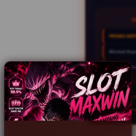
PROMO DEPO
Minimal Depo
Minimal Wit