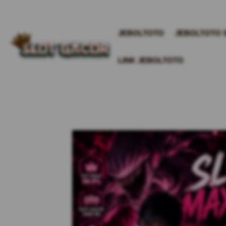
Skip
to
content
JEBOLTOTO
JEBOLTOTO 
LINK JEBOLTOTO
Buka Info Lebih Lanjut