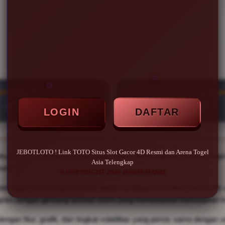
OTO Slot Gacor Terpercay
Terpopuler
ISTEM PEMBAYARAN
LAYANAN SUPPOR
5 Metode
24/7
LOGIN
DAFTAR
JEBOTLOTO ! Link TOTO Situs Slot Gacor 4D Resmi dan Arena Togel
 situs TOTO slot gacor terpercaya. Kami menyediakan pasaran toge
Asia Telengkap
ari!
© COPYRIGHT 2026 HOKIEMAS88
 Kami menyediakan akses gratis ke ribuan simulator mesin slot onl
ntegrasi dengan gerbang taruhan resmi yang menawarkan kemudahan tr
dengan fitur, grafik, dan tingkat volatilitas yang persis sama denga