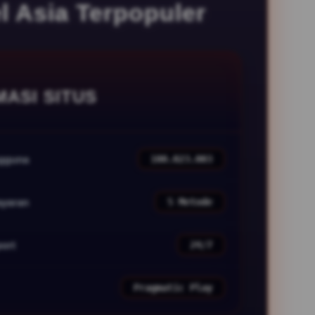
l Asia Terpopuler
MASI SITUS
ngguna
100.023.003
ayaran
5 Metode
ort
24/7
Pragmatic Play