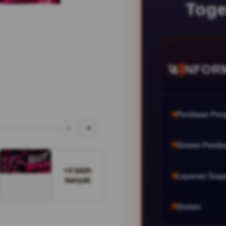
Toge
INFOR
Penilaian Pe
Sebelumnya
Berikutnya
Sistem Pemb
+4 lebih
Layanan Supp
banyak
Sistem