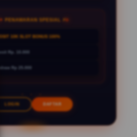
PENAWARAN SPESIAL
SIT 10K SLOT BONUS 100%
sit Rp. 10.000
hdraw Rp 25.000
LOGIN
DAFTAR