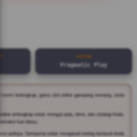
a dan Bandar Togel Asia
T
SISTEM
Pragmatic Play
l resmi terlengkap, game slot online gampang menang, serta
ine terlengkap untuk menguji pola, ritme, dan strategi Anda.
ansaksi luar biasa.
n versi aslinya. Sempurna untuk mengasah insting bertaruh Anda