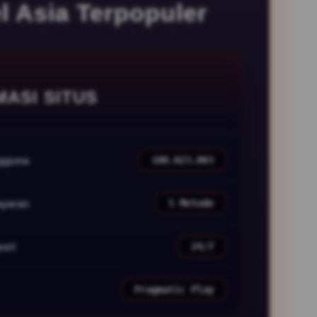
l Asia Terpopuler
MASI SITUS
ngguna
100.023.003
ayaran
5 Metode
ort
24/7
Pragmatic Play