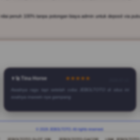
i nilai penuh 100% tanpa potongan biaya admin untuk deposit via pul
JEBOLTOTO
Tina Horse
★★★★★
2026-07-12
Awalnya ragu tapi setelah coba JEBOLTOTO di situs ini
soalnya maxwin nya gampang
© 2026 JEBOLTOTO. All rights reserved.
C
JEBOLTOTO SLOT 10K
JEBOLTOTO GACOR
LINK JEBOLTOTO