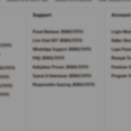
Support
Account
Pusat Bantuan JEBOLTOTO
Login Me
Live Chat 24/7 JEBOLTOTO
Daftar Ak
OLTOTO
WhatsApp Support JEBOLTOTO
Lupa Pas
k
FAQ JEBOLTOTO
Riwayat T
Kebijakan Privasi JEBOLTOTO
Panduan V
BOLTOTO
Syarat & Ketentuan JEBOLTOTO
Program 
LTOTO
Responsible Gaming JEBOLTOTO
OLTOTO
LTOTO