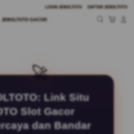
LOGIN JEBOLTOTO
DAFTAR JEBOLTOTO
Cari
Troli
Login/Sign-Up
JEBOLTOTO GACOR
Cari
LTOTO: Link Situ
OTO Slot Gacor
ercaya dan Bandar