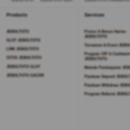
Footer Navigation
Products
Services
JEBOLTOTO
Promo & Bonus Harian
JEBOLTOTO
SLOT JEBOLTOTO
Turnamen & Event JEB
LINK JEBOLTOTO
Program VIP & Cashbac
SITUS JEBOLTOTO
JEBOLTOTO
JEBOLTOTO SLOT
Metode Pembayaran JE
JEBOLTOTO GACOR
Panduan Deposit JEBO
Panduan Withdraw JEB
Program Referral JEBO