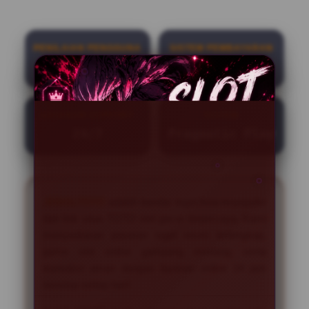
PENILAIAN PENGGUNA
SISTEM PEMBAYARAN
120.123.003
5 Metode
LAYANAN SUPPORT
SISTEM
24/7
Pragmatic Play
JEBOLTOTO
adalah bandar togel Asia terpopuler
dan link situs TOTO slot gacor terpercaya. Kami
menyediakan pasaran togel resmi terlengkap,
game slot online gampang menang, serta
transaksi aman dengan layanan online 24 jam
nonstop setiap hari!