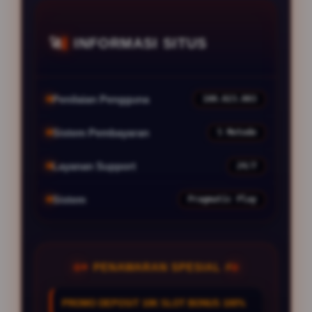
INFORMASI SITUS
Penilaian Pengguna
100.023.003
Sistem Pembayaran
5 Metode
Layanan Support
24/7
Sistem
Pragmatic Play
PENAWARAN SPESIAL
PROMO DEPOSIT 10K SLOT BONUS 100%