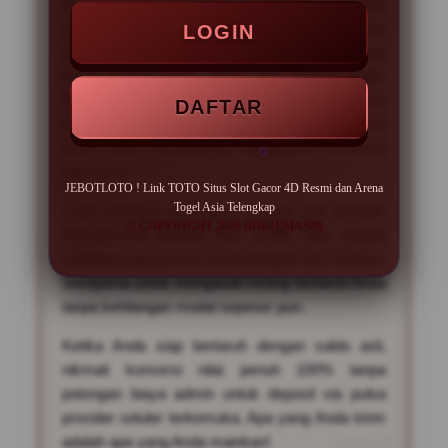
SLOT DEMO hadir sebagai solusi cerdas satu
atap untuk Anda! Kami menyediakan akses gratis
LOGIN
ke ribuan simulator mesin slot online terlengkap
untuk menguji pola, ritme, dan strategi Anda.
Tidak hanya sebagai tempat latihan, platform
DAFTAR
kami juga terintegrasi dengan gerbang taruhan
resmi yang menawarkan kemudahan transaksi
luar biasa.
JEBOTLOTO ! Link TOTO Situs Slot Gacor 4D Resmi dan Arena
Togel Asia Telengkap
Coba berbagai judul game populer dari provider
© COPYRIGHT 2026 HOKIEMAS88
internasional dengan fitur, grafik, dan tingkat
volatilitas yang persis sama dengan versi aslinya.
Sempurna untuk mengasah insting bertaruh Anda
tanpa kehilangan modal sepeser pun.
Ketika Anda siap bertaruh dengan saldo asli,
nikmati konversi nilai penuh 100% tanpa
potongan biaya admin untuk deposit via pulsa
provider seluler terkemuka. Apa yang Anda kirim
adalah apa yang Anda mainkan!