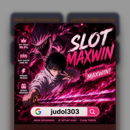
PENILAIAN PENGGUNA
SISTEM PEMBAYARAN
120.123.003
5 Metode
LAYANAN SUPPORT
SISTEM
24/7
Pragmatic Play
JEBOLTOTO
adalah bandar togel Asia terpopuler
dan link situs TOTO slot gacor terpercaya. Kami
menyediakan pasaran togel resmi terlengkap,
game slot online gampang menang, serta
transaksi aman dengan layanan online 24 jam
nonstop setiap hari!