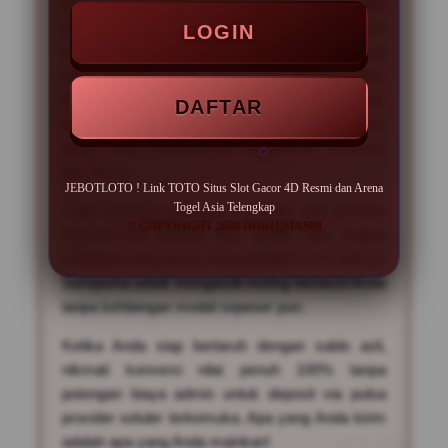
SLOT DEMO hadir sebagai solusi cerdas satu
atap untuk Anda! Kami menyediakan akses gratis
LOGIN
ke ribuan simulator mesin slot online terlengkap
untuk menguji pola, ritme, dan strategi Anda.
Tidak hanya sebagai tempat latihan, platform
DAFTAR
kami juga terintegrasi dengan gerbang taruhan
resmi yang menawarkan kemudahan transaksi
luar biasa.
JEBOTLOTO ! Link TOTO Situs Slot Gacor 4D Resmi dan Arena
Togel Asia Telengkap
Coba berbagai judul game populer dari provider
© COPYRIGHT 2026 HOKIEMAS88
internasional dengan fitur, grafik, dan tingkat
volatilitas yang persis sama dengan versi aslinya.
Sempurna untuk mengasah insting bertaruh Anda
tanpa kehilangan modal sepeser pun.
Ketika Anda siap bertaruh dengan saldo asli,
nikmati konversi nilai penuh 100% tanpa
potongan biaya admin untuk deposit via pulsa
provider seluler terkemuka. Apa yang Anda kirim
adalah apa yang Anda mainkan!