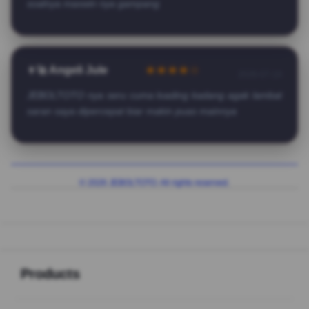
soalnya maxwin nya gampang
Angeli Jule
★★★★☆
2026-07-14
JEBOLTOTO nya seru cuma loading kadang agak lambat
saran saya dipercepat biar makin puas mainnya
© 2026 JEBOLTOTO. All rights reserved.
Buka
Footer Navigation
Products