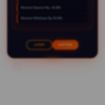
Minimal Deposit Rp. 10.000
Minimal Withdraw Rp 25.000
LOGIN
DAFTAR
Layer Popup Close
JEBOLTOTO: Link Situ
TOTO Slot Gacor Terpercaya
dan Bandar Togel Asia
Terpopuler