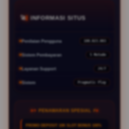
INFORMASI SITUS
Penilaian Pengguna
100.023.003
Sistem Pembayaran
5 Metode
Layanan Support
24/7
Sistem
Pragmatic Play
PENAWARAN SPESIAL
PROMO DEPOSIT 10K SLOT BONUS 100%