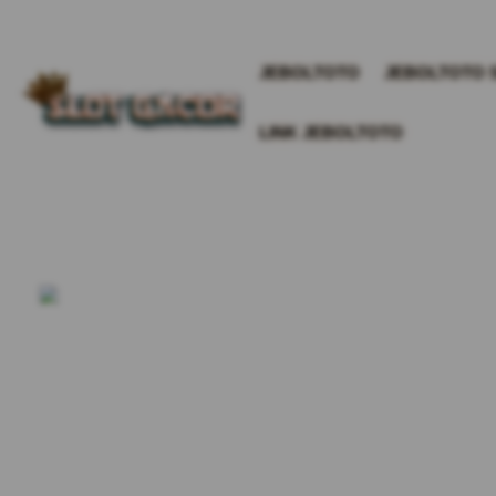
Skip
to
content
JEBOLTOTO
JEBOLTOTO 
LINK JEBOLTOTO
Buka Info Lebih Lanjut